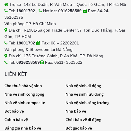
Trụ sở: 142 Lê Duẩn, P. Văn Miếu – Quốc Tử Giám, TP. Hà Nội
Tel:
18001792
,
Hotline:
0916258589
Fax: 84-24-
35162375
Văn phòng TP. Hồ Chí Minh
Địa chỉ: R1901-Saigon Trade Center 37 Tôn Đức Thắng, P. Sài
Gòn, TP. HCM
Tel:
18001792
Fax: 08 – 22202201
Văn phòng & Showroom tại Đà Nẵng
Địa chỉ: 175 Trường Chinh, P. An Khê, TP. Đà Nẵng
Tel:
0916258589
Fax: 0511- 3523522
LIÊN KẾT
Cho thuê nhà vệ sinh
Nhà vệ sinh di động
Nhà vệ sinh công cộng
Nhà vệ sinh lưu động
Nhà vệ sinh composite
Nhà vệ sinh công trường
Bốt bảo vệ
Nhà bảo vệ
Cabin bảo vệ
Chốt bảo vệ di động
Bảng giá nhà bảo vệ
Bốt gác bảo vệ