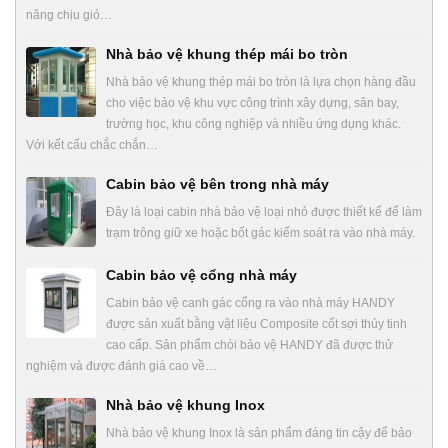
năng chịu gió…
Nhà bảo vệ khung thép mái bo tròn
Nhà bảo vệ khung thép mái bo tròn là lựa chọn hàng đầu
cho việc bảo vệ khu vực công trình xây dựng, sân bay,
trường học, khu công nghiệp và nhiều ứng dụng khác.
Với kết cấu chắc chắn…
Cabin bảo vệ bên trong nhà máy
Đây là loại cabin nhà bảo vệ loại nhỏ được thiết kế để làm
trạm trông giữ xe hoặc bốt gác kiểm soát ra vào nhà máy.
Cabin bảo vệ cổng nhà máy
Cabin bảo vệ canh gác cổng ra vào nhà máy HANDY
được sản xuất bằng vật liệu Composite cốt sợi thủy tinh
cao cấp. Sản phẩm chòi bảo vệ HANDY đã được thử
nghiệm và được đánh giá cao về…
Nhà bảo vệ khung Inox
Nhà bảo vệ khung Inox là sản phẩm đáng tin cậy để bảo