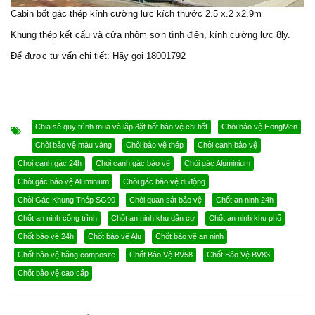
Cabin bốt gác
thép kính cường lực kích thước 2.5 x.2 x2.9m
Khung thép kết cấu và cửa nhôm sơn tĩnh điện, kính cường lực 8ly.
Để được tư vấn chi tiết: Hãy gọi 18001792
Chia sẻ quy trình mua và lắp đặt bốt bảo vệ chi tiết
Chòi bảo vệ HongMen
Chòi bảo vệ màu vàng
Chòi bảo vệ thép
Chòi canh bảo vệ
Chòi canh gác 24h
Chòi canh gác bảo vệ
Chòi gác Aluminium
Chòi gác bảo vệ Aluminium
Chòi gác bảo vệ di động
Chòi Gác Khung Thép SG90
Chòi quan sát bảo vệ
Chốt an ninh 24h
Chốt an ninh công trình
Chốt an ninh khu dân cư
Chốt an ninh khu phố
Chốt bảo vệ 24h
Chốt bảo vệ Alu
Chốt bảo vệ an ninh
Chốt bảo vệ bằng composite
Chốt Bảo Vệ BV58
Chốt Bảo Vệ BV83
Chốt bảo vệ cao cấp