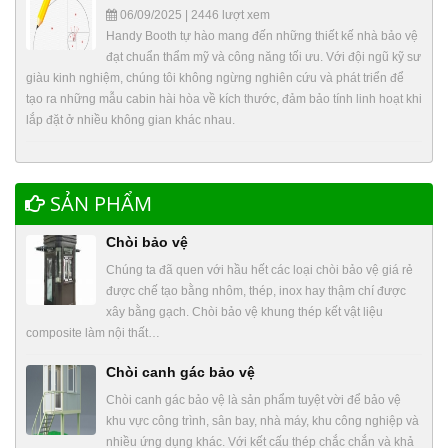
06/09/2025 | 2446 lượt xem
Handy Booth tự hào mang đến những thiết kế nhà bảo vệ
đạt chuẩn thẩm mỹ và công năng tối ưu. Với đội ngũ kỹ sư
giàu kinh nghiệm, chúng tôi không ngừng nghiên cứu và phát triển để
tạo ra những mẫu cabin hài hòa về kích thước, đảm bảo tính linh hoạt khi
lắp đặt ở nhiều không gian khác nhau.
SẢN PHẨM
Chòi bảo vệ
Chúng ta đã quen với hầu hết các loại chòi bảo vệ giá rẻ
được chế tạo bằng nhôm, thép, inox hay thậm chí được
xây bằng gạch. Chòi bảo vệ khung thép kết vật liệu
composite làm nội thất…
Chòi canh gác bảo vệ
Chòi canh gác bảo vệ là sản phẩm tuyệt vời để bảo vệ
khu vực công trình, sân bay, nhà máy, khu công nghiệp và
nhiều ứng dụng khác. Với kết cấu thép chắc chắn và khả