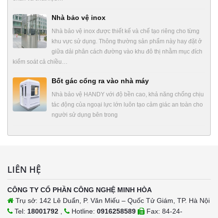
Nhà bảo vệ inox
Nhà bảo vệ inox được thiết kế và chế tạo riêng cho từng
khu vực sử dụng. Thông thường sản phẩm này hay đặt ở
giữa dải phân cách đường vào khu đô thị nhằm mục đích
kiểm soát cả chiều…
Bốt gác cổng ra vào nhà máy
Nhà bảo vệ HANDY với độ bền cao, khả năng chống chịu
tác động của ngoại lực lớn luôn tạo cảm giác an toàn cho
người sử dụng bên trong
LIÊN HỆ
CÔNG TY CỔ PHẦN CÔNG NGHỆ MINH HÒA
Trụ sở: 142 Lê Duẩn, P. Văn Miếu – Quốc Tử Giám, TP. Hà Nội
Tel:
18001792
,
Hotline:
0916258589
Fax: 84-24-