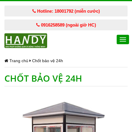
Hotline: 18001792 (miễn cước)
0916258589 (ngoài giờ HC)
Togg
navi
Trang chủ
Chốt bảo vệ 24h
CHỐT BẢO VỆ 24H