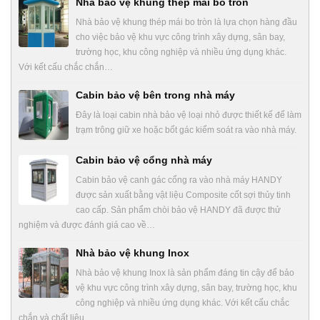
Nhà bảo vệ khung thép mái bo tròn
Nhà bảo vệ khung thép mái bo tròn là lựa chọn hàng đầu
cho việc bảo vệ khu vực công trình xây dựng, sân bay,
trường học, khu công nghiệp và nhiều ứng dụng khác.
Với kết cấu chắc chắn…
Cabin bảo vệ bên trong nhà máy
Đây là loại cabin nhà bảo vệ loại nhỏ được thiết kế để làm
trạm trông giữ xe hoặc bốt gác kiểm soát ra vào nhà máy.
Cabin bảo vệ cổng nhà máy
Cabin bảo vệ canh gác cổng ra vào nhà máy HANDY
được sản xuất bằng vật liệu Composite cốt sợi thủy tinh
cao cấp. Sản phẩm chòi bảo vệ HANDY đã được thử
nghiệm và được đánh giá cao về…
Nhà bảo vệ khung Inox
Nhà bảo vệ khung Inox là sản phẩm đáng tin cậy để bảo
vệ khu vực công trình xây dựng, sân bay, trường học, khu
công nghiệp và nhiều ứng dụng khác. Với kết cấu chắc
chắn và chất liệu…