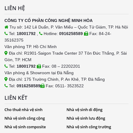
LIÊN HỆ
CÔNG TY CỔ PHẦN CÔNG NGHỆ MINH HÒA
Trụ sở: 142 Lê Duẩn, P. Văn Miếu – Quốc Tử Giám, TP. Hà Nội
Tel:
18001792
,
Hotline:
0916258589
Fax: 84-24-
35162375
Văn phòng TP. Hồ Chí Minh
Địa chỉ: R1901-Saigon Trade Center 37 Tôn Đức Thắng, P. Sài
Gòn, TP. HCM
Tel:
18001792
Fax: 08 – 22202201
Văn phòng & Showroom tại Đà Nẵng
Địa chỉ: 175 Trường Chinh, P. An Khê, TP. Đà Nẵng
Tel:
0916258589
Fax: 0511- 3523522
LIÊN KẾT
Cho thuê nhà vệ sinh
Nhà vệ sinh di động
Nhà vệ sinh công cộng
Nhà vệ sinh lưu động
Nhà vệ sinh composite
Nhà vệ sinh công trường