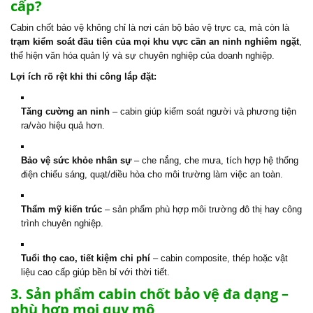
cấp?
Cabin chốt bảo vệ không chỉ là nơi cán bộ bảo vệ trực ca, mà còn là
trạm kiểm soát đầu tiên của mọi khu vực cần an ninh nghiêm ngặt
,
thể hiện văn hóa quản lý và sự chuyên nghiệp của doanh nghiệp.
Lợi ích rõ rệt khi thi công lắp đặt:
Tăng cường an ninh
– cabin giúp kiểm soát người và phương tiện
ra/vào hiệu quả hơn.
Bảo vệ sức khỏe nhân sự
– che nắng, che mưa, tích hợp hệ thống
điện chiếu sáng, quạt/điều hòa cho môi trường làm việc an toàn.
Thẩm mỹ kiến trúc
– sản phẩm phù hợp môi trường đô thị hay công
trình chuyên nghiệp.
Tuổi thọ cao, tiết kiệm chi phí
– cabin composite, thép hoặc vật
liệu cao cấp giúp bền bỉ với thời tiết.
3. Sản phẩm cabin chốt bảo vệ đa dạng –
phù hợp mọi quy mô