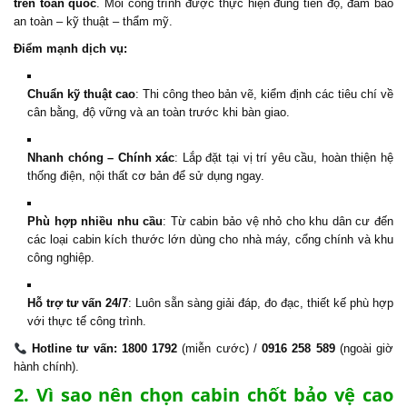
trên toàn quốc
. Mỗi công trình được thực hiện đúng tiến độ, đảm bảo
an toàn – kỹ thuật – thẩm mỹ.
Điểm mạnh dịch vụ:
Chuẩn kỹ thuật cao
: Thi công theo bản vẽ, kiểm định các tiêu chí về
cân bằng, độ vững và an toàn trước khi bàn giao.
Nhanh chóng – Chính xác
: Lắp đặt tại vị trí yêu cầu, hoàn thiện hệ
thống điện, nội thất cơ bản để sử dụng ngay.
Phù hợp nhiều nhu cầu
: Từ cabin bảo vệ nhỏ cho khu dân cư đến
các loại cabin kích thước lớn dùng cho nhà máy, cổng chính và khu
công nghiệp.
Hỗ trợ tư vấn 24/7
: Luôn sẵn sàng giải đáp, đo đạc, thiết kế phù hợp
với thực tế công trình.
Hotline tư vấn: 1800 1792
(miễn cước) /
0916 258 589
(ngoài giờ
hành chính).
2. Vì sao nên chọn cabin chốt bảo vệ cao