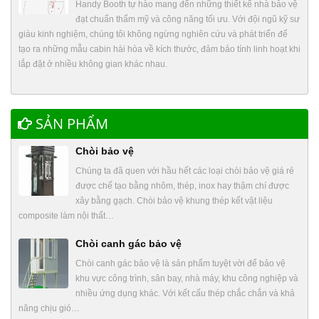
Handy Booth tự hào mang đến những thiết kế nhà bảo vệ
đạt chuẩn thẩm mỹ và công năng tối ưu. Với đội ngũ kỹ sư
giàu kinh nghiệm, chúng tôi không ngừng nghiên cứu và phát triển để
tạo ra những mẫu cabin hài hòa về kích thước, đảm bảo tính linh hoạt khi
lắp đặt ở nhiều không gian khác nhau.
SẢN PHẨM
Chòi bảo vệ
Chúng ta đã quen với hầu hết các loại chòi bảo vệ giá rẻ
được chế tạo bằng nhôm, thép, inox hay thậm chí được
xây bằng gạch. Chòi bảo vệ khung thép kết vật liệu
composite làm nội thất…
Chòi canh gác bảo vệ
Chòi canh gác bảo vệ là sản phẩm tuyệt vời để bảo vệ
khu vực công trình, sân bay, nhà máy, khu công nghiệp và
nhiều ứng dụng khác. Với kết cấu thép chắc chắn và khả
năng chịu gió…