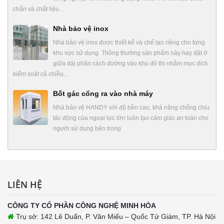
chắn và chất liệu…
Nhà bảo vệ inox
Nhà bảo vệ inox được thiết kế và chế tạo riêng cho từng
khu vực sử dụng. Thông thường sản phẩm này hay đặt ở
giữa dải phân cách đường vào khu đô thị nhằm mục đích
kiểm soát cả chiều…
Bốt gác cổng ra vào nhà máy
Nhà bảo vệ HANDY với độ bền cao, khả năng chống chịu
tác động của ngoại lực lớn luôn tạo cảm giác an toàn cho
người sử dụng bên trong
LIÊN HỆ
CÔNG TY CỔ PHẦN CÔNG NGHỆ MINH HÒA
Trụ sở: 142 Lê Duẩn, P. Văn Miếu – Quốc Tử Giám, TP. Hà Nội