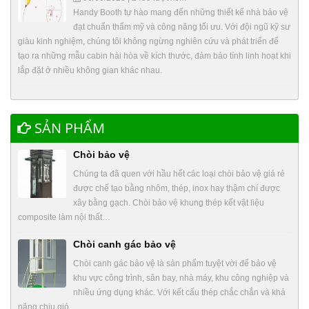
Handy Booth tự hào mang đến những thiết kế nhà bảo vệ
đạt chuẩn thẩm mỹ và công năng tối ưu. Với đội ngũ kỹ sư
giàu kinh nghiệm, chúng tôi không ngừng nghiên cứu và phát triển để
tạo ra những mẫu cabin hài hòa về kích thước, đảm bảo tính linh hoạt khi
lắp đặt ở nhiều không gian khác nhau.
SẢN PHẨM
Chòi bảo vệ
Chúng ta đã quen với hầu hết các loại chòi bảo vệ giá rẻ
được chế tạo bằng nhôm, thép, inox hay thậm chí được
xây bằng gạch. Chòi bảo vệ khung thép kết vật liệu
composite làm nội thất…
Chòi canh gác bảo vệ
Chòi canh gác bảo vệ là sản phẩm tuyệt vời để bảo vệ
khu vực công trình, sân bay, nhà máy, khu công nghiệp và
nhiều ứng dụng khác. Với kết cấu thép chắc chắn và khả
năng chịu gió…