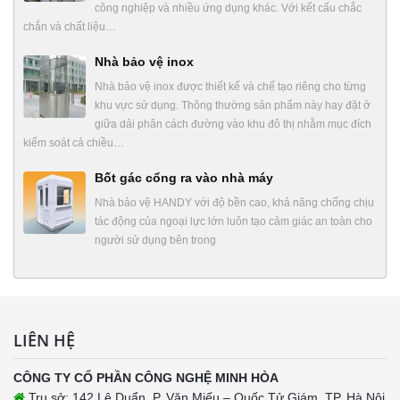
công nghiệp và nhiều ứng dụng khác. Với kết cấu chắc
chắn và chất liệu…
Nhà bảo vệ inox
Nhà bảo vệ inox được thiết kế và chế tạo riêng cho từng
khu vực sử dụng. Thông thường sản phẩm này hay đặt ở
giữa dải phân cách đường vào khu đô thị nhằm mục đích
kiểm soát cả chiều…
Bốt gác cổng ra vào nhà máy
Nhà bảo vệ HANDY với độ bền cao, khả năng chống chịu
tác động của ngoại lực lớn luôn tạo cảm giác an toàn cho
người sử dụng bên trong
LIÊN HỆ
CÔNG TY CỔ PHẦN CÔNG NGHỆ MINH HÒA
Trụ sở: 142 Lê Duẩn, P. Văn Miếu – Quốc Tử Giám, TP. Hà Nội