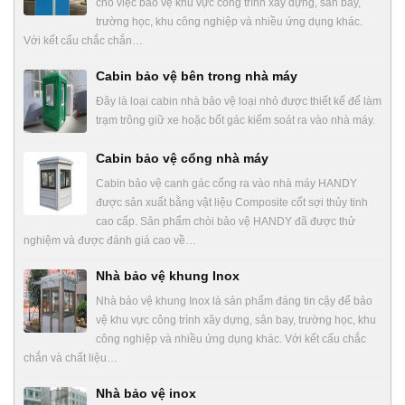
cho việc bảo vệ khu vực công trình xây dựng, sân bay,
trường học, khu công nghiệp và nhiều ứng dụng khác.
Với kết cấu chắc chắn…
Cabin bảo vệ bên trong nhà máy
Đây là loại cabin nhà bảo vệ loại nhỏ được thiết kế để làm
trạm trông giữ xe hoặc bốt gác kiểm soát ra vào nhà máy.
Cabin bảo vệ cổng nhà máy
Cabin bảo vệ canh gác cổng ra vào nhà máy HANDY
được sản xuất bằng vật liệu Composite cốt sợi thủy tinh
cao cấp. Sản phẩm chòi bảo vệ HANDY đã được thử
nghiệm và được đánh giá cao về…
Nhà bảo vệ khung Inox
Nhà bảo vệ khung Inox là sản phẩm đáng tin cậy để bảo
vệ khu vực công trình xây dựng, sân bay, trường học, khu
công nghiệp và nhiều ứng dụng khác. Với kết cấu chắc
chắn và chất liệu…
Nhà bảo vệ inox