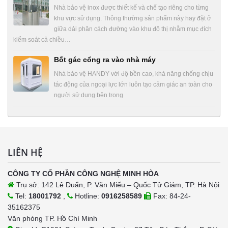
Nhà bảo vệ inox được thiết kế và chế tạo riêng cho từng
khu vực sử dụng. Thông thường sản phẩm này hay đặt ở
giữa dải phân cách đường vào khu đô thị nhằm mục đích
kiểm soát cả chiều…
Bốt gác cổng ra vào nhà máy
Nhà bảo vệ HANDY với độ bền cao, khả năng chống chịu
tác động của ngoại lực lớn luôn tạo cảm giác an toàn cho
người sử dụng bên trong
LIÊN HỆ
CÔNG TY CỔ PHẦN CÔNG NGHỆ MINH HÒA
Trụ sở: 142 Lê Duẩn, P. Văn Miếu – Quốc Tử Giám, TP. Hà Nội
Tel:
18001792
,
Hotline:
0916258589
Fax: 84-24-
35162375
Văn phòng TP. Hồ Chí Minh