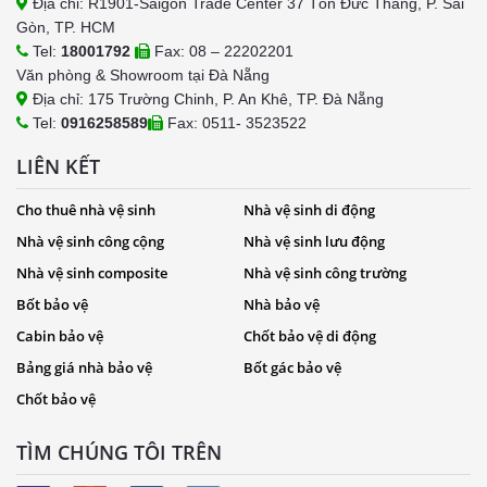
Địa chỉ: R1901-Saigon Trade Center 37 Tôn Đức Thắng, P. Sài
Gòn, TP. HCM
Tel:
18001792
Fax: 08 – 22202201
Văn phòng & Showroom tại Đà Nẵng
Địa chỉ: 175 Trường Chinh, P. An Khê, TP. Đà Nẵng
Tel:
0916258589
Fax: 0511- 3523522
LIÊN KẾT
Cho thuê nhà vệ sinh
Nhà vệ sinh di động
Nhà vệ sinh công cộng
Nhà vệ sinh lưu động
Nhà vệ sinh composite
Nhà vệ sinh công trường
Bốt bảo vệ
Nhà bảo vệ
Cabin bảo vệ
Chốt bảo vệ di động
Bảng giá nhà bảo vệ
Bốt gác bảo vệ
Chốt bảo vệ
TÌM CHÚNG TÔI TRÊN