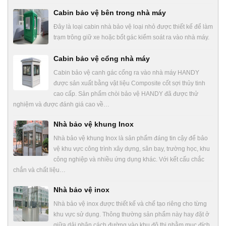
Cabin bảo vệ bên trong nhà máy
Đây là loại cabin nhà bảo vệ loại nhỏ được thiết kế để làm
trạm trông giữ xe hoặc bốt gác kiểm soát ra vào nhà máy.
Cabin bảo vệ cổng nhà máy
Cabin bảo vệ canh gác cổng ra vào nhà máy HANDY
được sản xuất bằng vật liệu Composite cốt sợi thủy tinh
cao cấp. Sản phẩm chòi bảo vệ HANDY đã được thử
nghiệm và được đánh giá cao về…
Nhà bảo vệ khung Inox
Nhà bảo vệ khung Inox là sản phẩm đáng tin cậy để bảo
vệ khu vực công trình xây dựng, sân bay, trường học, khu
công nghiệp và nhiều ứng dụng khác. Với kết cấu chắc
chắn và chất liệu…
Nhà bảo vệ inox
Nhà bảo vệ inox được thiết kế và chế tạo riêng cho từng
khu vực sử dụng. Thông thường sản phẩm này hay đặt ở
giữa dải phân cách đường vào khu đô thị nhằm mục đích