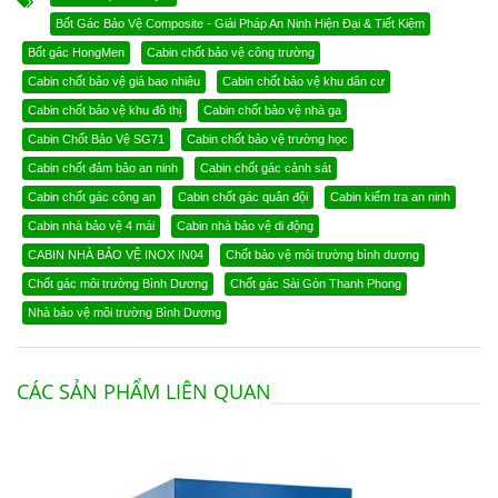
Bốt Gác Bảo Vệ Composite - Giải Pháp An Ninh Hiện Đại & Tiết Kiệm
Bốt gác HongMen
Cabin chốt bảo vệ công trường
Cabin chốt bảo vệ giá bao nhiêu
Cabin chốt bảo vệ khu dân cư
Cabin chốt bảo vệ khu đô thị
Cabin chốt bảo vệ nhà ga
Cabin Chốt Bảo Vệ SG71
Cabin chốt bảo vệ trường học
Cabin chốt đảm bảo an ninh
Cabin chốt gác cảnh sát
Cabin chốt gác công an
Cabin chốt gác quân đội
Cabin kiểm tra an ninh
Cabin nhà bảo vệ 4 mái
Cabin nhà bảo vệ di động
CABIN NHÀ BẢO VỆ INOX IN04
Chốt bảo vệ môi trường bình dương
Chốt gác môi trường Bình Dương
Chốt gác Sài Gòn Thanh Phong
Nhà bảo vệ môi trường Bình Dương
CÁC SẢN PHẨM LIÊN QUAN