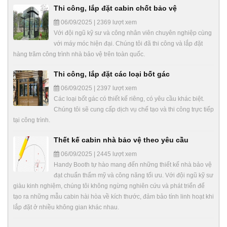
Thi công, lắp đặt cabin chốt bảo vệ
06/09/2025 | 2369 lượt xem
Với đội ngũ kỹ sư và công nhân viên chuyên nghiệp cùng
với máy móc hiện đại. Chúng tôi đã thi công và lắp đặt
hàng trăm công trình nhà bảo vệ trên toàn quốc.
Thi công, lắp đặt các loại bốt gác
06/09/2025 | 2397 lượt xem
Các loại bốt gác có thiết kế riêng, có yêu cầu khác biệt.
Chúng tôi sẽ cung cấp dịch vụ chế tạo và thi công trực tiếp
tại công trình.
Thết kế cabin nhà bảo vệ theo yêu cầu
06/09/2025 | 2445 lượt xem
Handy Booth tự hào mang đến những thiết kế nhà bảo vệ
đạt chuẩn thẩm mỹ và công năng tối ưu. Với đội ngũ kỹ sư
giàu kinh nghiệm, chúng tôi không ngừng nghiên cứu và phát triển để
tạo ra những mẫu cabin hài hòa về kích thước, đảm bảo tính linh hoạt khi
lắp đặt ở nhiều không gian khác nhau.