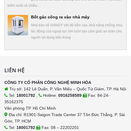
kiểm soát cả chiều…
Bốt gác cổng ra vào nhà máy
Nhà bảo vệ HANDY với độ bền cao, khả năng chống chịu
tác động của ngoại lực lớn luôn tạo cảm giác an toàn cho
người sử dụng bên trong
LIÊN HỆ
CÔNG TY CỔ PHẦN CÔNG NGHỆ MINH HÒA
Trụ sở: 142 Lê Duẩn, P. Văn Miếu – Quốc Tử Giám, TP. Hà Nội
Tel:
18001792
,
Hotline:
0916258589
Fax: 84-24-
35162375
Văn phòng TP. Hồ Chí Minh
Địa chỉ: R1901-Saigon Trade Center 37 Tôn Đức Thắng, P. Sài
Gòn, TP. HCM
Tel:
18001792
Fax: 08 – 22202201