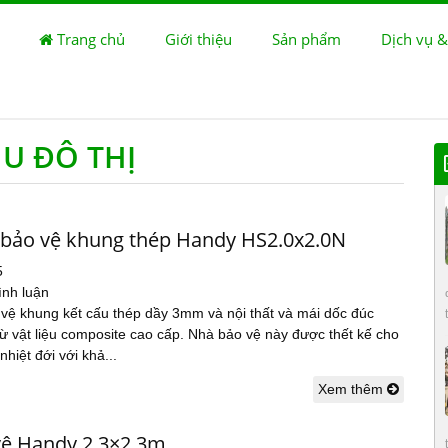
Trang chủ
Giới thiệu
Sản phẩm
Dịch vụ &
U ĐÔ THỊ
 bảo vệ khung thép Handy HS2.0x2.0N
5
ình luận
 vệ khung kết cấu thép dầy 3mm và nội thất và mái dốc đúc
ừ vật liệu composite cao cấp. Nhà bảo vệ này được thết kế cho
nhiệt đới với khả...
Xem thêm
vệ Handy 2.3×2.3m