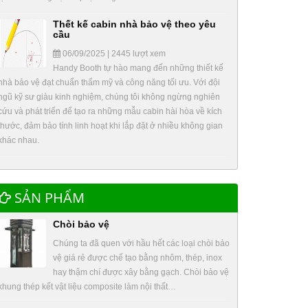
Thết kế cabin nhà bảo vệ theo yêu
cầu
06/09/2025 | 2445 lượt xem
Handy Booth tự hào mang đến những thiết kế
nhà bảo vệ đạt chuẩn thẩm mỹ và công năng tối ưu. Với đội
ngũ kỹ sư giàu kinh nghiệm, chúng tôi không ngừng nghiên
cứu và phát triển để tạo ra những mẫu cabin hài hòa về kích
thước, đảm bảo tính linh hoạt khi lắp đặt ở nhiều không gian
khác nhau.
SẢN PHẨM
Chòi bảo vệ
Chúng ta đã quen với hầu hết các loại chòi bảo
vệ giá rẻ được chế tạo bằng nhôm, thép, inox
hay thậm chí được xây bằng gạch. Chòi bảo vệ
khung thép kết vật liệu composite làm nội thất…