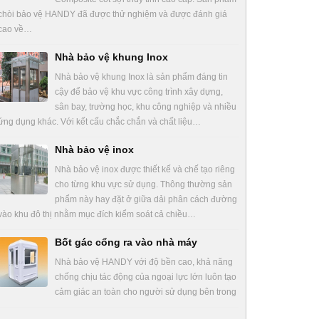
chòi bảo vệ HANDY đã được thử nghiệm và được đánh giá
cao về…
Nhà bảo vệ khung Inox
Nhà bảo vệ khung Inox là sản phẩm đáng tin
cậy để bảo vệ khu vực công trình xây dựng,
sân bay, trường học, khu công nghiệp và nhiều
ứng dụng khác. Với kết cấu chắc chắn và chất liệu…
Nhà bảo vệ inox
Nhà bảo vệ inox được thiết kế và chế tạo riêng
cho từng khu vực sử dụng. Thông thường sản
phẩm này hay đặt ở giữa dải phân cách đường
vào khu đô thị nhằm mục đích kiểm soát cả chiều…
Bốt gác cổng ra vào nhà máy
Nhà bảo vệ HANDY với độ bền cao, khả năng
chống chịu tác động của ngoại lực lớn luôn tạo
cảm giác an toàn cho người sử dụng bên trong