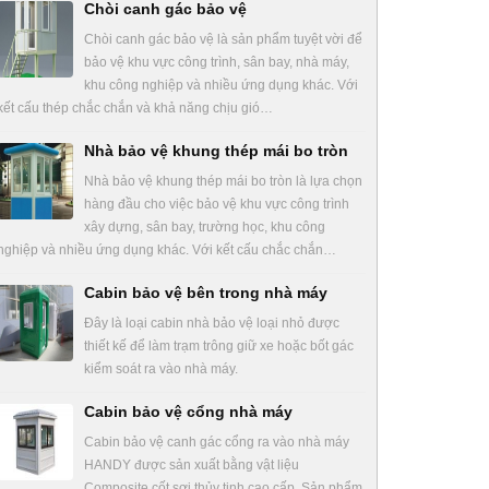
Chòi canh gác bảo vệ
Chòi canh gác bảo vệ là sản phẩm tuyệt vời để
bảo vệ khu vực công trình, sân bay, nhà máy,
khu công nghiệp và nhiều ứng dụng khác. Với
kết cấu thép chắc chắn và khả năng chịu gió…
Nhà bảo vệ khung thép mái bo tròn
Nhà bảo vệ khung thép mái bo tròn là lựa chọn
hàng đầu cho việc bảo vệ khu vực công trình
xây dựng, sân bay, trường học, khu công
nghiệp và nhiều ứng dụng khác. Với kết cấu chắc chắn…
Cabin bảo vệ bên trong nhà máy
Đây là loại cabin nhà bảo vệ loại nhỏ được
thiết kế để làm trạm trông giữ xe hoặc bốt gác
kiểm soát ra vào nhà máy.
Cabin bảo vệ cổng nhà máy
Cabin bảo vệ canh gác cổng ra vào nhà máy
HANDY được sản xuất bằng vật liệu
Composite cốt sợi thủy tinh cao cấp. Sản phẩm