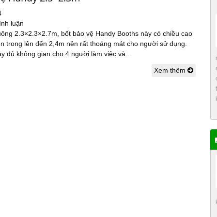
4
ình luận
uông 2.3×2.3×2.7m, bốt bảo vệ Handy Booths này có chiều cao
ên trong lên đến 2,4m nên rất thoáng mát cho người sử dụng.
y đủ không gian cho 4 người làm việc và...
Xem thêm