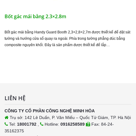
Bốt gác mái bằng 2.3×2.8m
Bốt gác mái bằng Handy Guard Booth 2,3×2,8×2,7m được thiết kế để đặt sát
tường và hướng cửa sổ quay ra ngoài. Phía trong tường phẳng đúc bằng
composite nguyên khối. Đây là sản phẩm được thiết kế để lắp…
LIÊN HỆ
CÔNG TY CỔ PHẦN CÔNG NGHỆ MINH HÒA
Trụ sở: 142 Lê Duẩn, P. Văn Miếu – Quốc Tử Giám, TP. Hà Nội
Tel:
18001792
,
Hotline:
0916258589
Fax: 84-24-
35162375