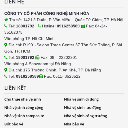
LIÊN HỆ
CÔNG TY CỔ PHẦN CÔNG NGHỆ MINH HÒA
Trụ sở: 142 Lê Duẩn, P. Văn Miếu – Quốc Tử Giám, TP. Hà Nội
Tel:
18001792
,
Hotline:
0916258589
Fax: 84-24-
35162375
Văn phòng TP. Hồ Chí Minh
Địa chỉ: R1901-Saigon Trade Center 37 Tôn Đức Thắng, P. Sài
Gòn, TP. HCM
Tel:
18001792
Fax: 08 – 22202201
Văn phòng & Showroom tại Đà Nẵng
Địa chỉ: 175 Trường Chinh, P. An Khê, TP. Đà Nẵng
Tel:
0916258589
Fax: 0511- 3523522
LIÊN KẾT
Cho thuê nhà vệ sinh
Nhà vệ sinh di động
Nhà vệ sinh công cộng
Nhà vệ sinh lưu động
Nhà vệ sinh composite
Nhà vệ sinh công trường
Bốt bảo vệ
Nhà bảo vệ