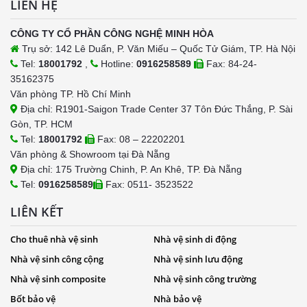
LIÊN HỆ
CÔNG TY CỔ PHẦN CÔNG NGHỆ MINH HÒA
Trụ sở: 142 Lê Duẩn, P. Văn Miếu – Quốc Tử Giám, TP. Hà Nội
Tel:
18001792
,
Hotline:
0916258589
Fax: 84-24-
35162375
Văn phòng TP. Hồ Chí Minh
Địa chỉ: R1901-Saigon Trade Center 37 Tôn Đức Thắng, P. Sài
Gòn, TP. HCM
Tel:
18001792
Fax: 08 – 22202201
Văn phòng & Showroom tại Đà Nẵng
Địa chỉ: 175 Trường Chinh, P. An Khê, TP. Đà Nẵng
Tel:
0916258589
Fax: 0511- 3523522
LIÊN KẾT
Cho thuê nhà vệ sinh
Nhà vệ sinh di động
Nhà vệ sinh công cộng
Nhà vệ sinh lưu động
Nhà vệ sinh composite
Nhà vệ sinh công trường
Bốt bảo vệ
Nhà bảo vệ