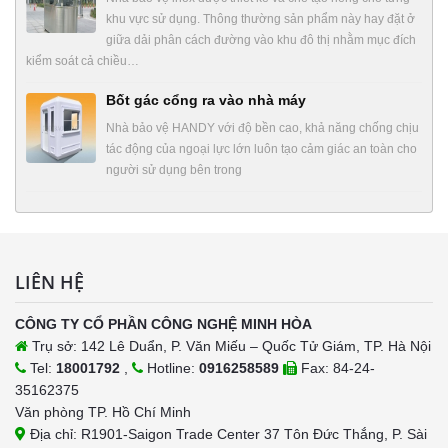
khu vực sử dụng. Thông thường sản phẩm này hay đặt ở
giữa dải phân cách đường vào khu đô thị nhằm mục đích
kiểm soát cả chiều…
Bốt gác cổng ra vào nhà máy
Nhà bảo vệ HANDY với độ bền cao, khả năng chống chịu
tác động của ngoại lực lớn luôn tạo cảm giác an toàn cho
người sử dụng bên trong
LIÊN HỆ
CÔNG TY CỔ PHẦN CÔNG NGHỆ MINH HÒA
Trụ sở: 142 Lê Duẩn, P. Văn Miếu – Quốc Tử Giám, TP. Hà Nội
Tel:
18001792
,
Hotline:
0916258589
Fax: 84-24-
35162375
Văn phòng TP. Hồ Chí Minh
Địa chỉ: R1901-Saigon Trade Center 37 Tôn Đức Thắng, P. Sài