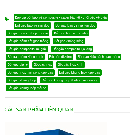
Báo giá bốt bảo vệ composite - cabin bảo vệ - chòi bảo vệ thép
Bốt gác bảo vệ mái dốc
Bốt gác bảo vệ mái tôn dốc
Bốt gác bảo vệ thép - nhôm
Bốt gác bảo vệ toà nhà
Bốt gác cảnh sát giao thông
Bốt gác chống nóng
Bốt gác composite lục giác
Bốt gác composite lục lăng
Bốt gác cộng đồng xanh
Bốt gác di động
Bốt gác điều hành giao thông
Bốt gác giá rẻ
Bốt gác inox
Bốt gác inox kính
Bốt gác Inox mặt cong cao cấp
Bốt gác khung Inox cao cấp
Bốt gác khung thép
Bốt gác khung thép & nhôm mái vuông
Bốt gác khung thép mái bo
CÁC SẢN PHẨM LIÊN QUAN