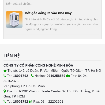
kiểm soát cả chiều…
Bốt gác cổng ra vào nhà máy
Nhà bảo vệ HANDY với độ bền cao, khả năng chống chịu
tác động của ngoại lực lớn luôn tạo cảm giác an toàn cho
người sử dụng bên trong
LIÊN HỆ
CÔNG TY CỔ PHẦN CÔNG NGHỆ MINH HÒA
Trụ sở: 142 Lê Duẩn, P. Văn Miếu – Quốc Tử Giám, TP. Hà Nội
Tel:
18001792
,
Hotline:
0916258589
Fax: 84-24-
35162375
Văn phòng TP. Hồ Chí Minh
Địa chỉ: R1901-Saigon Trade Center 37 Tôn Đức Thắng, P. Sài
Gòn, TP. HCM
Tel:
18001792
Fax: 08 – 22202201