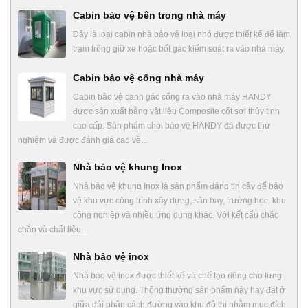
Cabin bảo vệ bên trong nhà máy
Đây là loại cabin nhà bảo vệ loại nhỏ được thiết kế để làm
trạm trông giữ xe hoặc bốt gác kiểm soát ra vào nhà máy.
Cabin bảo vệ cổng nhà máy
Cabin bảo vệ canh gác cổng ra vào nhà máy HANDY
được sản xuất bằng vật liệu Composite cốt sợi thủy tinh
cao cấp. Sản phẩm chòi bảo vệ HANDY đã được thử
nghiệm và được đánh giá cao về…
Nhà bảo vệ khung Inox
Nhà bảo vệ khung Inox là sản phẩm đáng tin cậy để bảo
vệ khu vực công trình xây dựng, sân bay, trường học, khu
công nghiệp và nhiều ứng dụng khác. Với kết cấu chắc
chắn và chất liệu…
Nhà bảo vệ inox
Nhà bảo vệ inox được thiết kế và chế tạo riêng cho từng
khu vực sử dụng. Thông thường sản phẩm này hay đặt ở
giữa dải phân cách đường vào khu đô thị nhằm mục đích