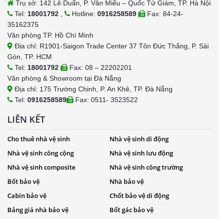
Trụ sở: 142 Lê Duẩn, P. Văn Miếu – Quốc Tử Giám, TP. Hà Nội
Tel:
18001792
,
Hotline:
0916258589
Fax: 84-24-
35162375
Văn phòng TP. Hồ Chí Minh
Địa chỉ: R1901-Saigon Trade Center 37 Tôn Đức Thắng, P. Sài
Gòn, TP. HCM
Tel:
18001792
Fax: 08 – 22202201
Văn phòng & Showroom tại Đà Nẵng
Địa chỉ: 175 Trường Chinh, P. An Khê, TP. Đà Nẵng
Tel:
0916258589
Fax: 0511- 3523522
LIÊN KẾT
Cho thuê nhà vệ sinh
Nhà vệ sinh di động
Nhà vệ sinh công cộng
Nhà vệ sinh lưu động
Nhà vệ sinh composite
Nhà vệ sinh công trường
Bốt bảo vệ
Nhà bảo vệ
Cabin bảo vệ
Chốt bảo vệ di động
Bảng giá nhà bảo vệ
Bốt gác bảo vệ