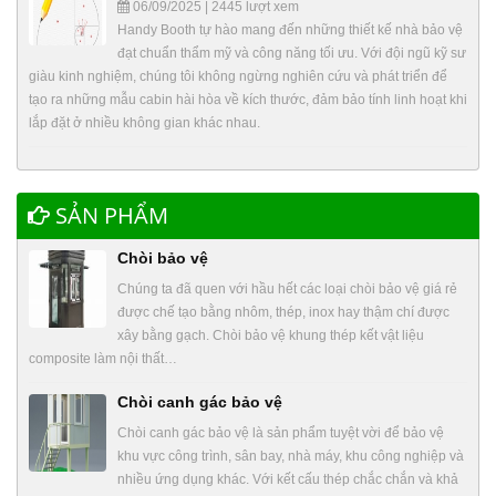
06/09/2025 | 2445 lượt xem
Handy Booth tự hào mang đến những thiết kế nhà bảo vệ
đạt chuẩn thẩm mỹ và công năng tối ưu. Với đội ngũ kỹ sư
giàu kinh nghiệm, chúng tôi không ngừng nghiên cứu và phát triển để
tạo ra những mẫu cabin hài hòa về kích thước, đảm bảo tính linh hoạt khi
lắp đặt ở nhiều không gian khác nhau.
SẢN PHẨM
Chòi bảo vệ
Chúng ta đã quen với hầu hết các loại chòi bảo vệ giá rẻ
được chế tạo bằng nhôm, thép, inox hay thậm chí được
xây bằng gạch. Chòi bảo vệ khung thép kết vật liệu
composite làm nội thất…
Chòi canh gác bảo vệ
Chòi canh gác bảo vệ là sản phẩm tuyệt vời để bảo vệ
khu vực công trình, sân bay, nhà máy, khu công nghiệp và
nhiều ứng dụng khác. Với kết cấu thép chắc chắn và khả