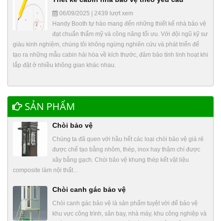
06/09/2025 | 2439 lượt xem
Handy Booth tự hào mang đến những thiết kế nhà bảo vệ
đạt chuẩn thẩm mỹ và công năng tối ưu. Với đội ngũ kỹ sư
giàu kinh nghiệm, chúng tôi không ngừng nghiên cứu và phát triển để
tạo ra những mẫu cabin hài hòa về kích thước, đảm bảo tính linh hoạt khi
lắp đặt ở nhiều không gian khác nhau.
SẢN PHẨM
Chòi bảo vệ
Chúng ta đã quen với hầu hết các loại chòi bảo vệ giá rẻ
được chế tạo bằng nhôm, thép, inox hay thậm chí được
xây bằng gạch. Chòi bảo vệ khung thép kết vật liệu
composite làm nội thất…
Chòi canh gác bảo vệ
Chòi canh gác bảo vệ là sản phẩm tuyệt vời để bảo vệ
khu vực công trình, sân bay, nhà máy, khu công nghiệp và