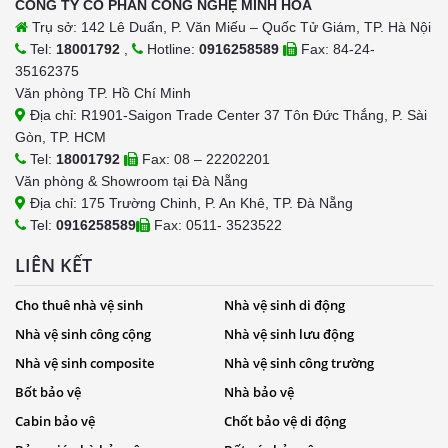
CÔNG TY CỔ PHẦN CÔNG NGHỆ MINH HÒA
Trụ sở: 142 Lê Duẩn, P. Văn Miếu – Quốc Tử Giám, TP. Hà Nội
Tel:
18001792
,
Hotline:
0916258589
Fax: 84-24-
35162375
Văn phòng TP. Hồ Chí Minh
Địa chỉ: R1901-Saigon Trade Center 37 Tôn Đức Thắng, P. Sài
Gòn, TP. HCM
Tel:
18001792
Fax: 08 – 22202201
Văn phòng & Showroom tại Đà Nẵng
Địa chỉ: 175 Trường Chinh, P. An Khê, TP. Đà Nẵng
Tel:
0916258589
Fax: 0511- 3523522
LIÊN KẾT
Cho thuê nhà vệ sinh
Nhà vệ sinh di động
Nhà vệ sinh công cộng
Nhà vệ sinh lưu động
Nhà vệ sinh composite
Nhà vệ sinh công trường
Bốt bảo vệ
Nhà bảo vệ
Cabin bảo vệ
Chốt bảo vệ di động