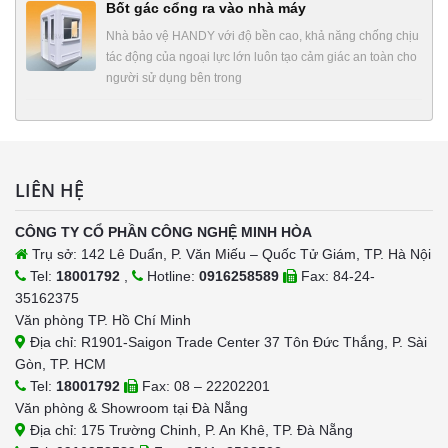
Bốt gác cổng ra vào nhà máy
Nhà bảo vệ HANDY với độ bền cao, khả năng chống chịu
tác động của ngoại lực lớn luôn tạo cảm giác an toàn cho
người sử dụng bên trong
LIÊN HỆ
CÔNG TY CỔ PHẦN CÔNG NGHỆ MINH HÒA
Trụ sở: 142 Lê Duẩn, P. Văn Miếu – Quốc Tử Giám, TP. Hà Nội
Tel:
18001792
,
Hotline:
0916258589
Fax: 84-24-
35162375
Văn phòng TP. Hồ Chí Minh
Địa chỉ: R1901-Saigon Trade Center 37 Tôn Đức Thắng, P. Sài
Gòn, TP. HCM
Tel:
18001792
Fax: 08 – 22202201
Văn phòng & Showroom tại Đà Nẵng
Địa chỉ: 175 Trường Chinh, P. An Khê, TP. Đà Nẵng