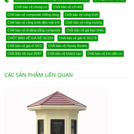
Chốt bảo vệ chung cư
Chốt bảo vệ cỡ nhỏ
Chốt bảo vệ composite chống nóng
Chốt bảo vệ công trình
Chốt bảo vệ công trình điện mặt trời
Chốt bảo vệ công trường
Chốt bảo vệ di động bằng composite
Chốt bảo vệ giá bao nhiêu
CHỐT BẢO VỆ GIÁ RẺ SG153
Chốt bảo vệ giá rẻ SG178
Chốt bảo vệ giá rẻ SGC
Chốt bảo vệ Handy Booths
Chốt Bảo Vệ Inox BV87
Chốt bảo vệ khách sạn
Chốt bảo vệ khu dân cư
CÁC SẢN PHẨM LIÊN QUAN