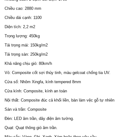
Chiều cao: 2880 mm
Chiều dài cạnh: 1100
Diện tích: 2,2 m2
Trọng lượng: 450kg
Tải trọng mái: 150kg/m2
Tải trọng sàn: 250kg/m2
Khả năng chịu gió: 80km/h
Vỏ: Composite cốt sợi thủy tinh, màu gelcoat chống tia UV.
Cửa sổ: Nhôm Xingfa, kính tempered 8mm
Cửa kính: Composite, kính an toàn
Nội thất: Composite đúc cả khối liền, bàn làm vệc gỗ tự nhiên
Sàn và trần: Composite
Đèn: LED âm trần, dây điện âm tường.
Quạt: Quạt thông gió âm trần.
Màu sắc: Vàng, Ghi, Xanh, Xám hoặc theo yêu cầu