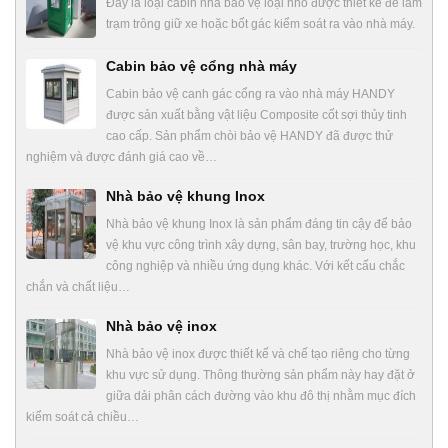
Đây là loại cabin nhà bảo vệ loại nhỏ được thiết kế để làm
trạm trông giữ xe hoặc bốt gác kiểm soát ra vào nhà máy.
Cabin bảo vệ cổng nhà máy
Cabin bảo vệ canh gác cổng ra vào nhà máy HANDY
được sản xuất bằng vật liệu Composite cốt sợi thủy tinh
cao cấp. Sản phẩm chòi bảo vệ HANDY đã được thử
nghiệm và được đánh giá cao về…
Nhà bảo vệ khung Inox
Nhà bảo vệ khung Inox là sản phẩm đáng tin cậy để bảo
vệ khu vực công trình xây dựng, sân bay, trường học, khu
công nghiệp và nhiều ứng dụng khác. Với kết cấu chắc
chắn và chất liệu…
Nhà bảo vệ inox
Nhà bảo vệ inox được thiết kế và chế tạo riêng cho từng
khu vực sử dụng. Thông thường sản phẩm này hay đặt ở
giữa dải phân cách đường vào khu đô thị nhằm mục đích
kiểm soát cả chiều…