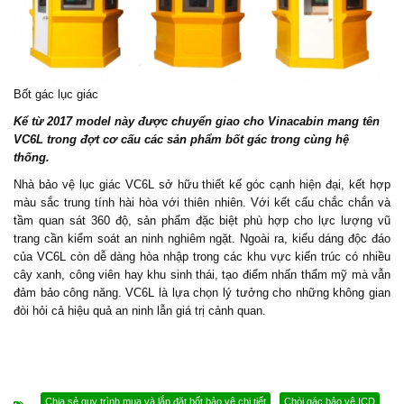
Bốt gác lục giác
Kể từ 2017 model này được chuyển giao cho Vinacabin mang tên
VC6L trong đợt cơ cấu các sản phẩm bốt gác trong cùng hệ
thống.
Nhà bảo vệ
lục giác VC6L sở hữu thiết kế góc cạnh hiện đại, kết hợp
màu sắc trung tính hài hòa với thiên nhiên. Với kết cấu chắc chắn và
tầm quan sát 360 độ, sản phẩm đặc biệt phù hợp cho lực lượng vũ
trang cần kiểm soát an ninh nghiêm ngặt. Ngoài ra, kiểu dáng độc đáo
của VC6L còn dễ dàng hòa nhập trong các khu vực kiến trúc có nhiều
cây xanh, công viên hay khu sinh thái, tạo điểm nhấn thẩm mỹ mà vẫn
đảm bảo công năng. VC6L là lựa chọn lý tưởng cho những không gian
đòi hỏi cả hiệu quả an ninh lẫn giá trị cảnh quan.
Chia sẻ quy trình mua và lắp đặt bốt bảo vệ chi tiết
Chòi gác bảo vệ ICD