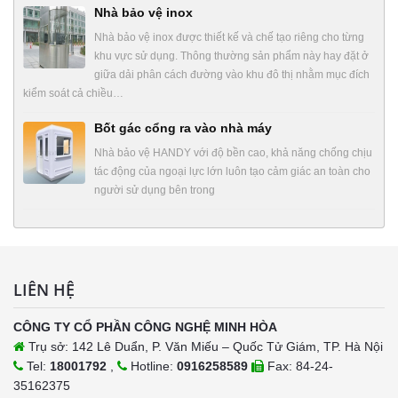
Nhà bảo vệ inox
Nhà bảo vệ inox được thiết kế và chế tạo riêng cho từng
khu vực sử dụng. Thông thường sản phẩm này hay đặt ở
giữa dải phân cách đường vào khu đô thị nhằm mục đích
kiểm soát cả chiều…
Bốt gác cổng ra vào nhà máy
Nhà bảo vệ HANDY với độ bền cao, khả năng chống chịu
tác động của ngoại lực lớn luôn tạo cảm giác an toàn cho
người sử dụng bên trong
LIÊN HỆ
CÔNG TY CỔ PHẦN CÔNG NGHỆ MINH HÒA
Trụ sở: 142 Lê Duẩn, P. Văn Miếu – Quốc Tử Giám, TP. Hà Nội
Tel:
18001792
,
Hotline:
0916258589
Fax: 84-24-
35162375