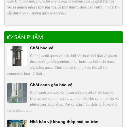
giàu kinh nghiệm, chúng tôi không ngừng nghiên cứu và phát triển để
tạo ra những mẫu cabin hài hòa về kích thước, đảm bảo tính linh hoạt khi
lắp đặt ở nhiều không gian khác nhau.
SẢN PHẨM
Chòi bảo vệ
Chúng ta đã quen với hầu hết các loại chòi bảo vệ giá rẻ
được chế tạo bằng nhôm, thép, inox hay thậm chí được
xây bằng gạch. Chòi bảo vệ khung thép kết vật liệu
composite làm nội thất…
Chòi canh gác bảo vệ
Chòi canh gác bảo vệ là sản phẩm tuyệt vời để bảo vệ
khu vực công trình, sân bay, nhà máy, khu công nghiệp và
nhiều ứng dụng khác. Với kết cấu thép chắc chắn và khả
năng chịu gió…
Nhà bảo vệ khung thép mái bo tròn