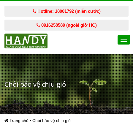
Hotline: 18001792 (miễn cước)
0916258589 (ngoài giờ HC)
Togg
navi
Chòi bảo vệ chịu gió
Trang chủ
Chòi bảo vệ chịu gió