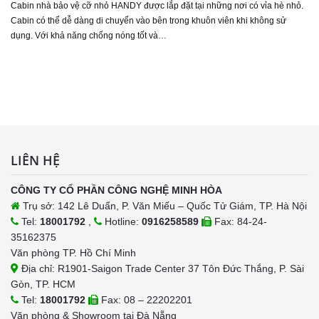
Cabin nhà bảo vệ cỡ nhỏ HANDY được lắp đặt tại những nơi có vỉa hè nhỏ.
Cabin có thể dễ dàng di chuyển vào bên trong khuôn viên khi không sử
dụng. Với khả năng chống nóng tốt và…
LIÊN HỆ
CÔNG TY CỔ PHẦN CÔNG NGHỆ MINH HÒA
Trụ sở: 142 Lê Duẩn, P. Văn Miếu – Quốc Tử Giám, TP. Hà Nội
Tel:
18001792
,
Hotline:
0916258589
Fax: 84-24-
35162375
Văn phòng TP. Hồ Chí Minh
Địa chỉ: R1901-Saigon Trade Center 37 Tôn Đức Thắng, P. Sài
Gòn, TP. HCM
Tel:
18001792
Fax: 08 – 22202201
Văn phòng & Showroom tại Đà Nẵng