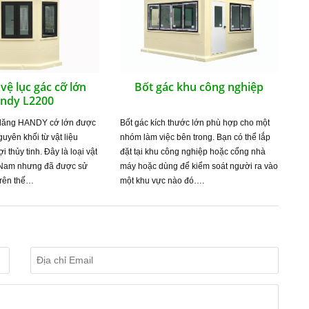
vệ lục gác cỡ lớn
Bốt gác khu công nghiệp
ndy L2200
 lăng HANDY cớ lớn được
Bốt gác kích thước lớn phù hợp cho một
guyên khối từ vật liệu
nhóm làm việc bên trong. Bạn có thể lắp
i thủy tinh. Đây là loại vật
đặt tại khu công nghiệp hoặc cổng nhà
t Nam nhưng đã được sử
máy hoặc dùng để kiểm soát người ra vào
trên thế…
một khu vực nào đó….