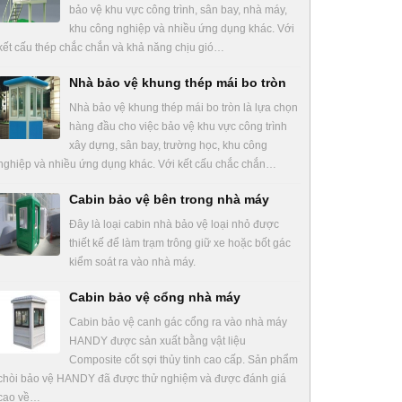
bảo vệ khu vực công trình, sân bay, nhà máy,
khu công nghiệp và nhiều ứng dụng khác. Với
kết cấu thép chắc chắn và khả năng chịu gió…
Nhà bảo vệ khung thép mái bo tròn
Nhà bảo vệ khung thép mái bo tròn là lựa chọn
hàng đầu cho việc bảo vệ khu vực công trình
xây dựng, sân bay, trường học, khu công
nghiệp và nhiều ứng dụng khác. Với kết cấu chắc chắn…
Cabin bảo vệ bên trong nhà máy
Đây là loại cabin nhà bảo vệ loại nhỏ được
thiết kế để làm trạm trông giữ xe hoặc bốt gác
kiểm soát ra vào nhà máy.
Cabin bảo vệ cổng nhà máy
Cabin bảo vệ canh gác cổng ra vào nhà máy
HANDY được sản xuất bằng vật liệu
Composite cốt sợi thủy tinh cao cấp. Sản phẩm
chòi bảo vệ HANDY đã được thử nghiệm và được đánh giá
cao về…