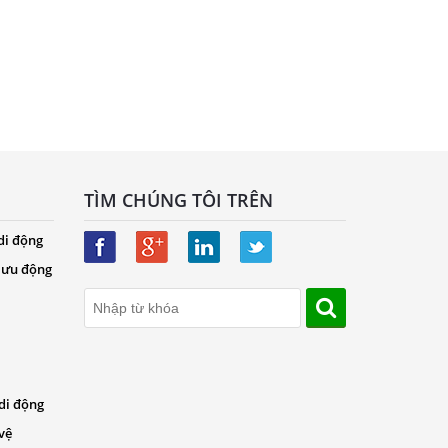
TÌM CHÚNG TÔI TRÊN
di động
 lưu động
di động
vệ