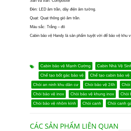
Sàn và trần: Composite
Đèn: LED âm trần, dây điện âm tường.
Quạt: Quạt thông gió âm trần.
Màu sắc: Trắng – đỏ
Cabin bảo vệ Handy là sản phẩm tuyệt vời để bảo vệ khu v
Cabin bảo vệ Mạnh Cường
Cabin Nhà Vệ Sin
Chế tạo bốt gác bảo vệ
Chế tạo cabin bảo vệ
Chòi an ninh khu dân cư
Chòi bảo vệ 24h
Chòi
Chòi bảo vệ inox
Chòi bảo vệ khung inox
Chòi 
Chòi bảo vệ nhôm kính
Chòi canh
Chòi canh g
CÁC SẢN PHẨM LIÊN QUAN