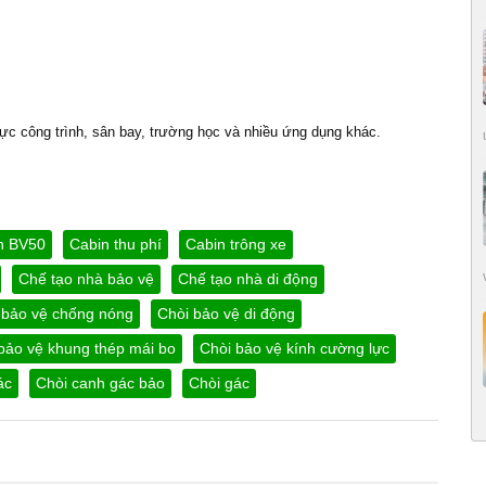
ực công trình, sân bay, trường học và nhiều ứng dụng khác.
h BV50
Cabin thu phí
Cabin trông xe
Chế tạo nhà bảo vệ
Chế tạo nhà di động
 bảo vệ chống nóng
Chòi bảo vệ di động
bảo vệ khung thép mái bo
Chòi bảo vệ kính cường lực
ác
Chòi canh gác bảo
Chòi gác