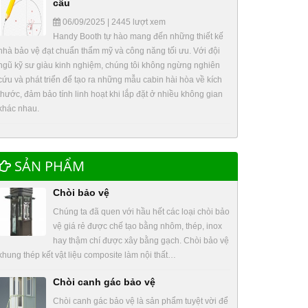
cầu
06/09/2025 | 2445 lượt xem
Handy Booth tự hào mang đến những thiết kế
nhà bảo vệ đạt chuẩn thẩm mỹ và công năng tối ưu. Với đội
ngũ kỹ sư giàu kinh nghiệm, chúng tôi không ngừng nghiên
cứu và phát triển để tạo ra những mẫu cabin hài hòa về kích
thước, đảm bảo tính linh hoạt khi lắp đặt ở nhiều không gian
khác nhau.
SẢN PHẨM
Chòi bảo vệ
Chúng ta đã quen với hầu hết các loại chòi bảo
vệ giá rẻ được chế tạo bằng nhôm, thép, inox
hay thậm chí được xây bằng gạch. Chòi bảo vệ
khung thép kết vật liệu composite làm nội thất…
Chòi canh gác bảo vệ
Chòi canh gác bảo vệ là sản phẩm tuyệt vời để