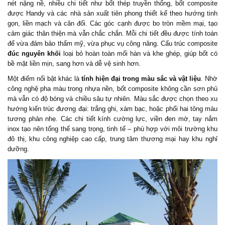
nét nặng nề, nhiều chi tiết như bốt thép truyền thống, bốt composite
được Handy và các nhà sản xuất tiên phong thiết kế theo hướng tinh
gọn, liền mạch và cân đối. Các góc cạnh được bo tròn mềm mại, tạo
cảm giác thân thiện mà vẫn chắc chắn. Mỗi chi tiết đều được tính toán
để vừa đảm bảo thẩm mỹ, vừa phục vụ công năng. Cấu trúc composite
đúc nguyên khối
loại bỏ hoàn toàn mối hàn và khe ghép, giúp bốt có
bề mặt liền mịn, sang hơn và dễ vệ sinh hơn.
Một điểm nổi bật khác là
tính hiện đại trong màu sắc và vật liệu
. Nhờ
công nghệ pha màu trong nhựa nền, bốt composite không cần sơn phủ
mà vẫn có độ bóng và chiều sâu tự nhiên. Màu sắc được chọn theo xu
hướng kiến trúc đương đại: trắng ghi, xám bạc, hoặc phối hai tông màu
tương phản nhẹ. Các chi tiết kính cường lực, viền đen mờ, tay nắm
inox tạo nên tổng thể sang trọng, tinh tế – phù hợp với môi trường khu
đô thị, khu công nghiệp cao cấp, trung tâm thương mại hay khu nghỉ
dưỡng.