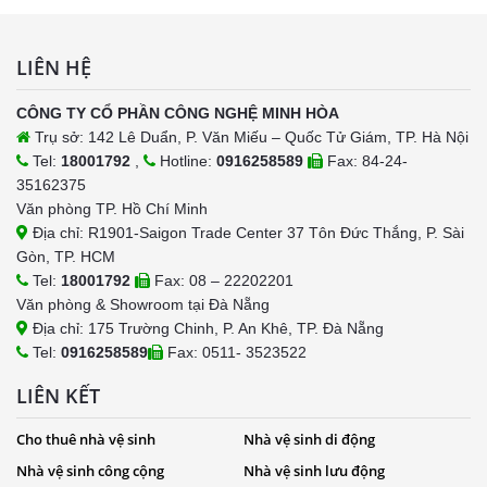
LIÊN HỆ
CÔNG TY CỔ PHẦN CÔNG NGHỆ MINH HÒA
Trụ sở: 142 Lê Duẩn, P. Văn Miếu – Quốc Tử Giám, TP. Hà Nội
Tel:
18001792
,
Hotline:
0916258589
Fax: 84-24-
35162375
Văn phòng TP. Hồ Chí Minh
Địa chỉ: R1901-Saigon Trade Center 37 Tôn Đức Thắng, P. Sài
Gòn, TP. HCM
Tel:
18001792
Fax: 08 – 22202201
Văn phòng & Showroom tại Đà Nẵng
Địa chỉ: 175 Trường Chinh, P. An Khê, TP. Đà Nẵng
Tel:
0916258589
Fax: 0511- 3523522
LIÊN KẾT
Cho thuê nhà vệ sinh
Nhà vệ sinh di động
Nhà vệ sinh công cộng
Nhà vệ sinh lưu động