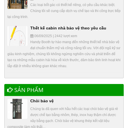
Các loại bốt gác có thiết kế riêng, có yêu cầu khác biệt.
Chúng tôi sẽ cung cấp dịch vụ chế tạo và thi công trực tiếp
tại công trình.
Thết kế cabin nhà bảo vệ theo yêu cầu
06/09/2025 | 2442 lượt xem
Handy Booth tự hào mang đến những thiết kế nhà bảo vệ
đạt chuẩn thẩm mỹ và công năng tối ưu. Với đội ngũ kỹ sư
giàu kinh nghiệm, chúng tôi không ngừng nghiên cứu và phát triển để
tạo ra những mẫu cabin hài hòa về kích thước, đảm bảo tính linh hoạt khi
lắp đặt ở nhiều không gian khác nhau.
SẢN PHẨM
Chòi bảo vệ
Chúng ta đã quen với hầu hết các loại chòi bảo vệ giá rẻ
được chế tạo bằng nhôm, thép, inox hay thậm chí được
xây bằng gạch. Chòi bảo vệ khung thép kết vật liệu
composite làm nội thất…