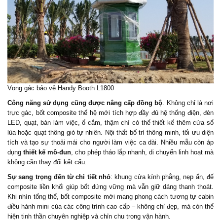
Vọng gác bảo vệ
Handy Booth L1800
Công năng sử dụng cũng được nâng cấp đồng bộ
. Không chỉ là nơi
trực gác, bốt composite thế hệ mới tích hợp đầy đủ hệ thống điện, đèn
LED, quạt, bàn làm việc, ổ cắm, thậm chí có thể thiết kế thêm cửa sổ
lùa hoặc quạt thông gió tự nhiên. Nội thất bố trí thông minh, tối ưu diện
tích và tạo sự thoải mái cho người làm việc ca dài. Nhiều mẫu còn áp
dụng
thiết kế mô-đun
, cho phép tháo lắp nhanh, di chuyển linh hoạt mà
không cần thay đổi kết cấu.
Sự sang trọng đến từ chi tiết nhỏ
: khung cửa kính phẳng, nẹp ẩn, đế
composite liền khối giúp bốt đứng vững mà vẫn giữ dáng thanh thoát.
Khi nhìn tổng thể, bốt composite mới mang phong cách tương tự cabin
điều hành mini của các công trình cao cấp – không chỉ đẹp, mà còn thể
hiện tinh thần chuyên nghiệp và chỉn chu trong vận hành.