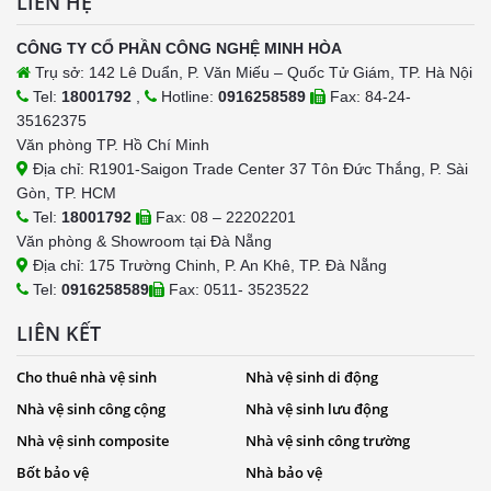
LIÊN HỆ
CÔNG TY CỔ PHẦN CÔNG NGHỆ MINH HÒA
Trụ sở: 142 Lê Duẩn, P. Văn Miếu – Quốc Tử Giám, TP. Hà Nội
Tel:
18001792
,
Hotline:
0916258589
Fax: 84-24-
35162375
Văn phòng TP. Hồ Chí Minh
Địa chỉ: R1901-Saigon Trade Center 37 Tôn Đức Thắng, P. Sài
Gòn, TP. HCM
Tel:
18001792
Fax: 08 – 22202201
Văn phòng & Showroom tại Đà Nẵng
Địa chỉ: 175 Trường Chinh, P. An Khê, TP. Đà Nẵng
Tel:
0916258589
Fax: 0511- 3523522
LIÊN KẾT
Cho thuê nhà vệ sinh
Nhà vệ sinh di động
Nhà vệ sinh công cộng
Nhà vệ sinh lưu động
Nhà vệ sinh composite
Nhà vệ sinh công trường
Bốt bảo vệ
Nhà bảo vệ