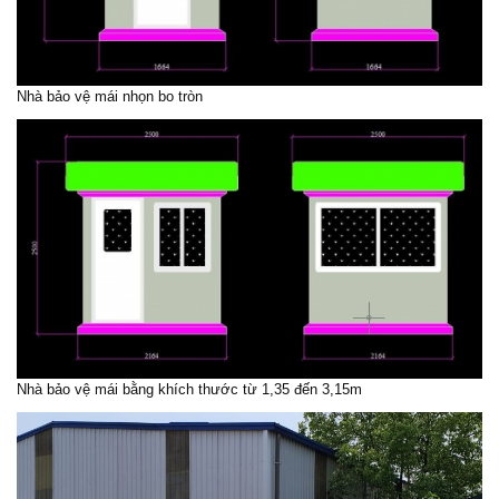
Nhà bảo vệ mái nhọn bo tròn
Nhà bảo vệ mái bằng khích thước từ 1,35 đến 3,15m