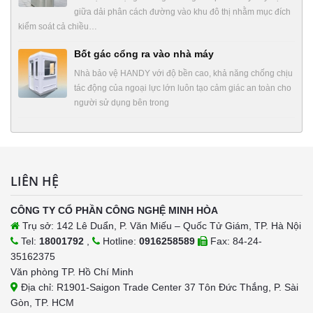
giữa dải phân cách đường vào khu đô thị nhằm mục đích
kiểm soát cả chiều…
Bốt gác cổng ra vào nhà máy
Nhà bảo vệ HANDY với độ bền cao, khả năng chống chịu
tác động của ngoại lực lớn luôn tạo cảm giác an toàn cho
người sử dụng bên trong
LIÊN HỆ
CÔNG TY CỔ PHẦN CÔNG NGHỆ MINH HÒA
Trụ sở: 142 Lê Duẩn, P. Văn Miếu – Quốc Tử Giám, TP. Hà Nội
Tel:
18001792
,
Hotline:
0916258589
Fax: 84-24-
35162375
Văn phòng TP. Hồ Chí Minh
Địa chỉ: R1901-Saigon Trade Center 37 Tôn Đức Thắng, P. Sài
Gòn, TP. HCM