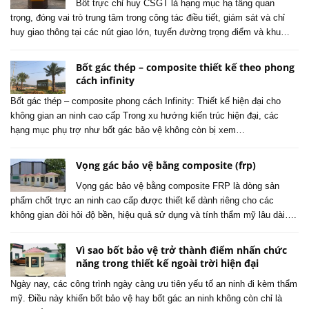
Bốt trực chỉ huy CSGT là hạng mục hạ tầng quan
trọng, đóng vai trò trung tâm trong công tác điều tiết, giám sát và chỉ
huy giao thông tại các nút giao lớn, tuyến đường trọng điểm và khu…
Bốt gác thép – composite thiết kế theo phong
cách infinity
Bốt gác thép – composite phong cách Infinity: Thiết kế hiện đại cho
không gian an ninh cao cấp Trong xu hướng kiến trúc hiện đại, các
hạng mục phụ trợ như bốt gác bảo vệ không còn bị xem…
Vọng gác bảo vệ bằng composite (frp)
Vọng gác bảo vệ bằng composite FRP là dòng sản
phẩm chốt trực an ninh cao cấp được thiết kế dành riêng cho các
không gian đòi hỏi độ bền, hiệu quả sử dụng và tính thẩm mỹ lâu dài….
Vì sao bốt bảo vệ trở thành điểm nhấn chức
năng trong thiết kế ngoài trời hiện đại
Ngày nay, các công trình ngày càng ưu tiên yếu tố an ninh đi kèm thẩm
mỹ. Điều này khiến bốt bảo vệ hay bốt gác an ninh không còn chỉ là