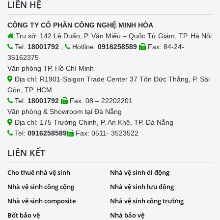
LIÊN HỆ
CÔNG TY CỔ PHẦN CÔNG NGHỆ MINH HÒA
Trụ sở: 142 Lê Duẩn, P. Văn Miếu – Quốc Tử Giám, TP. Hà Nội
Tel:
18001792
,
Hotline:
0916258589
Fax: 84-24-
35162375
Văn phòng TP. Hồ Chí Minh
Địa chỉ: R1901-Saigon Trade Center 37 Tôn Đức Thắng, P. Sài
Gòn, TP. HCM
Tel:
18001792
Fax: 08 – 22202201
Văn phòng & Showroom tại Đà Nẵng
Địa chỉ: 175 Trường Chinh, P. An Khê, TP. Đà Nẵng
Tel:
0916258589
Fax: 0511- 3523522
LIÊN KẾT
Cho thuê nhà vệ sinh
Nhà vệ sinh di động
Nhà vệ sinh công cộng
Nhà vệ sinh lưu động
Nhà vệ sinh composite
Nhà vệ sinh công trường
Bốt bảo vệ
Nhà bảo vệ