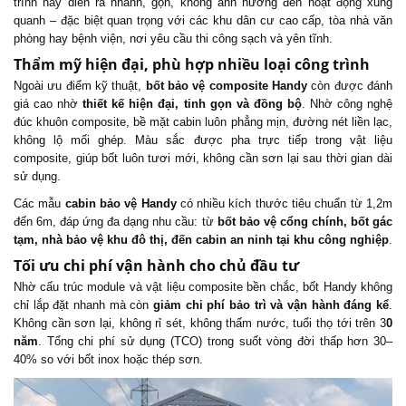
trình này diễn ra nhanh, gọn, không ảnh hưởng đến hoạt động xung
quanh – đặc biệt quan trọng với các khu dân cư cao cấp, tòa nhà văn
phòng hay bệnh viện, nơi yêu cầu thi công sạch và yên tĩnh.
Thẩm mỹ hiện đại, phù hợp nhiều loại công trình
Ngoài ưu điểm kỹ thuật,
bốt bảo vệ composite Handy
còn được đánh
giá cao nhờ
thiết kế hiện đại, tinh gọn và đồng bộ
. Nhờ công nghệ
đúc khuôn composite, bề mặt cabin luôn phẳng mịn, đường nét liền lạc,
không lộ mối ghép. Màu sắc được pha trực tiếp trong vật liệu
composite, giúp bốt luôn tươi mới, không cần sơn lại sau thời gian dài
sử dụng.
Các mẫu
cabin bảo vệ Handy
có nhiều kích thước tiêu chuẩn từ 1,2m
đến 6m, đáp ứng đa dạng nhu cầu: từ
bốt bảo vệ cổng chính, bốt gác
tạm, nhà bảo vệ khu đô thị, đến cabin an ninh tại khu công nghiệp
.
Tối ưu chi phí vận hành cho chủ đầu tư
Nhờ cấu trúc module và vật liệu composite bền chắc, bốt Handy không
chỉ lắp đặt nhanh mà còn
giảm chi phí bảo trì và vận hành đáng kể
.
Không cần sơn lại, không rỉ sét, không thấm nước, tuổi thọ tới trên 3
0
năm
. Tổng chi phí sử dụng (TCO) trong suốt vòng đời thấp hơn 30–
40% so với bốt inox hoặc thép sơn.