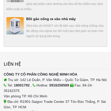
giữa dải phân cách đường vào khu đô thị nhằm mục đích
kiểm soát cả chiều…
Bốt gác cổng ra vào nhà máy
Nhà bảo vệ HANDY với độ bền cao, khả năng chống chịu
tác động của ngoại lực lớn luôn tạo cảm giác an toàn cho
người sử dụng bên trong
LIÊN HỆ
CÔNG TY CỔ PHẦN CÔNG NGHỆ MINH HÒA
Trụ sở: 142 Lê Duẩn, P. Văn Miếu – Quốc Tử Giám, TP. Hà Nội
Tel:
18001792
,
Hotline:
0916258589
Fax: 84-24-
35162375
Văn phòng TP. Hồ Chí Minh
Địa chỉ: R1901-Saigon Trade Center 37 Tôn Đức Thắng, P. Sài
Gòn, TP. HCM