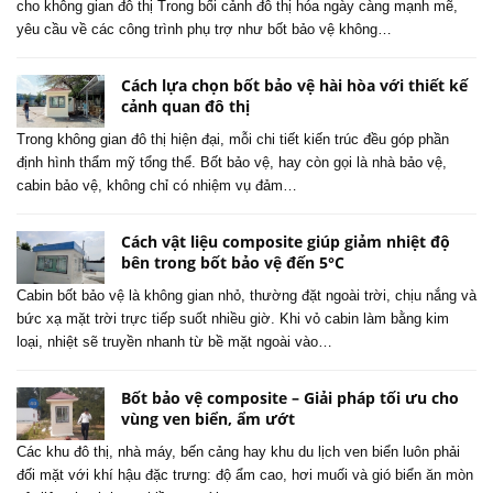
cho không gian đô thị Trong bối cảnh đô thị hóa ngày càng mạnh mẽ,
yêu cầu về các công trình phụ trợ như bốt bảo vệ không…
Cách lựa chọn bốt bảo vệ hài hòa với thiết kế
cảnh quan đô thị
Trong không gian đô thị hiện đại, mỗi chi tiết kiến trúc đều góp phần
định hình thẩm mỹ tổng thể. Bốt bảo vệ, hay còn gọi là nhà bảo vệ,
cabin bảo vệ, không chỉ có nhiệm vụ đảm…
Cách vật liệu composite giúp giảm nhiệt độ
bên trong bốt bảo vệ đến 5°C
Cabin bốt bảo vệ là không gian nhỏ, thường đặt ngoài trời, chịu nắng và
bức xạ mặt trời trực tiếp suốt nhiều giờ. Khi vỏ cabin làm bằng kim
loại, nhiệt sẽ truyền nhanh từ bề mặt ngoài vào…
Bốt bảo vệ composite – Giải pháp tối ưu cho
vùng ven biển, ẩm ướt
Các khu đô thị, nhà máy, bến cảng hay khu du lịch ven biển luôn phải
đối mặt với khí hậu đặc trưng: độ ẩm cao, hơi muối và gió biển ăn mòn