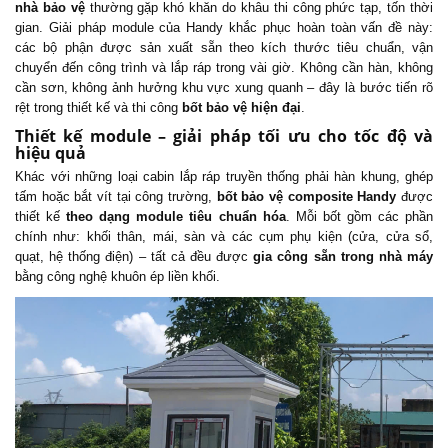
nhà bảo vệ
thường gặp khó khăn do khâu thi công phức tạp, tốn thời
gian. Giải pháp module của Handy khắc phục hoàn toàn vấn đề này:
các bộ phận được sản xuất sẵn theo kích thước tiêu chuẩn, vận
chuyển đến công trình và lắp ráp trong vài giờ. Không cần hàn, không
cần sơn, không ảnh hưởng khu vực xung quanh – đây là bước tiến rõ
rệt trong thiết kế và thi công
bốt bảo vệ hiện đại
.
Thiết kế module – giải pháp tối ưu cho tốc độ và
hiệu quả
Khác với những loại cabin lắp ráp truyền thống phải hàn khung, ghép
tấm hoặc bắt vít tại công trường,
bốt bảo vệ composite
Handy
được
thiết kế
theo dạng module tiêu chuẩn hóa
. Mỗi bốt gồm các phần
chính như: khối thân, mái, sàn và các cụm phụ kiện (cửa, cửa sổ,
quạt, hệ thống điện) – tất cả đều được
gia công sẵn trong nhà máy
bằng công nghệ khuôn ép liền khối.