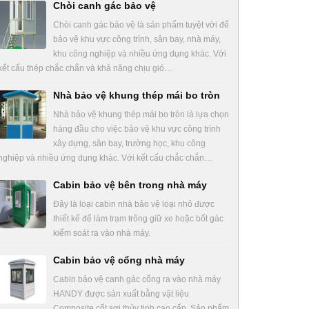
Chòi canh gác bảo vệ
Chòi canh gác bảo vệ là sản phẩm tuyệt vời để
bảo vệ khu vực công trình, sân bay, nhà máy,
khu công nghiệp và nhiều ứng dụng khác. Với
kết cấu thép chắc chắn và khả năng chịu gió…
Nhà bảo vệ khung thép mái bo tròn
Nhà bảo vệ khung thép mái bo tròn là lựa chọn
hàng đầu cho việc bảo vệ khu vực công trình
xây dựng, sân bay, trường học, khu công
nghiệp và nhiều ứng dụng khác. Với kết cấu chắc chắn…
Cabin bảo vệ bên trong nhà máy
Đây là loại cabin nhà bảo vệ loại nhỏ được
thiết kế để làm trạm trông giữ xe hoặc bốt gác
kiểm soát ra vào nhà máy.
Cabin bảo vệ cổng nhà máy
Cabin bảo vệ canh gác cổng ra vào nhà máy
HANDY được sản xuất bằng vật liệu
Composite cốt sợi thủy tinh cao cấp. Sản phẩm