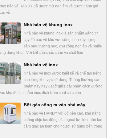
chòi bảo vệ HANDY đã được thử nghiệm và được đánh giá
cao về…
Nhà bảo vệ khung Inox
Nhà bảo vệ khung Inox là sản phẩm đáng tin
cậy để bảo vệ khu vực công trình xây dựng,
sân bay, trường học, khu công nghiệp và nhiều
ứng dụng khác. Với kết cấu chắc chắn và chất liệu…
Nhà bảo vệ inox
Nhà bảo vệ inox được thiết kế và chế tạo riêng
cho từng khu vực sử dụng. Thông thường sản
phẩm này hay đặt ở giữa dải phân cách đường
vào khu đô thị nhằm mục đích kiểm soát cả chiều…
Bốt gác cổng ra vào nhà máy
Nhà bảo vệ HANDY với độ bền cao, khả năng
chống chịu tác động của ngoại lực lớn luôn tạo
cảm giác an toàn cho người sử dụng bên trong