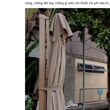
nóng, chống dột hay chống gỉ sét) còn khiến chi phí bảo trì,