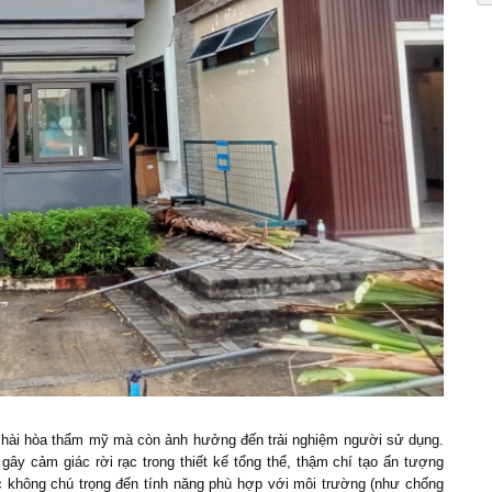
u hài hòa thẩm mỹ mà còn ảnh hưởng đến trải nghiệm người sử dụng.
 gây cảm giác rời rạc trong thiết kế tổng thể, thậm chí tạo ấn tượng
c không chú trọng đến tính năng phù hợp với môi trường (như chống