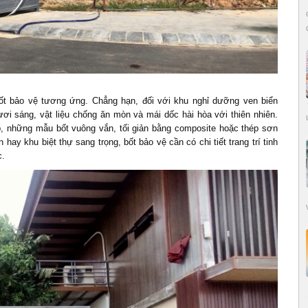
ốt bảo vệ
tương ứng. Chẳng hạn, đối với khu nghỉ dưỡng ven biển
ơi sáng, vật liệu chống ăn mòn và mái dốc hài hòa với thiên nhiên.
hép, những mẫu bốt vuông vắn, tối giản bằng composite hoặc thép sơn
 hay khu biệt thự sang trọng, bốt bảo vệ cần có chi tiết trang trí tinh
c.