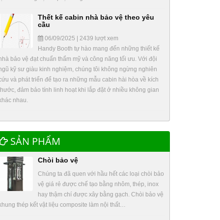
Thết kế cabin nhà bảo vệ theo yêu
cầu
06/09/2025 | 2439 lượt xem
Handy Booth tự hào mang đến những thiết kế
nhà bảo vệ đạt chuẩn thẩm mỹ và công năng tối ưu. Với đội
ngũ kỹ sư giàu kinh nghiệm, chúng tôi không ngừng nghiên
cứu và phát triển để tạo ra những mẫu cabin hài hòa về kích
thước, đảm bảo tính linh hoạt khi lắp đặt ở nhiều không gian
khác nhau.
SẢN PHẨM
Chòi bảo vệ
Chúng ta đã quen với hầu hết các loại chòi bảo
vệ giá rẻ được chế tạo bằng nhôm, thép, inox
hay thậm chí được xây bằng gạch. Chòi bảo vệ
khung thép kết vật liệu composite làm nội thất…