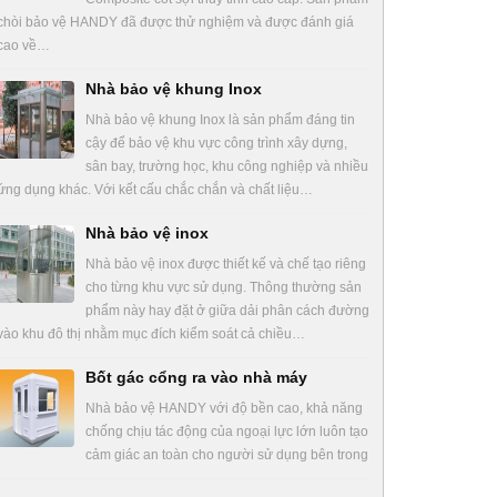
chòi bảo vệ HANDY đã được thử nghiệm và được đánh giá
cao về…
Nhà bảo vệ khung Inox
Nhà bảo vệ khung Inox là sản phẩm đáng tin
cậy để bảo vệ khu vực công trình xây dựng,
sân bay, trường học, khu công nghiệp và nhiều
ứng dụng khác. Với kết cấu chắc chắn và chất liệu…
Nhà bảo vệ inox
Nhà bảo vệ inox được thiết kế và chế tạo riêng
cho từng khu vực sử dụng. Thông thường sản
phẩm này hay đặt ở giữa dải phân cách đường
vào khu đô thị nhằm mục đích kiểm soát cả chiều…
Bốt gác cổng ra vào nhà máy
Nhà bảo vệ HANDY với độ bền cao, khả năng
chống chịu tác động của ngoại lực lớn luôn tạo
cảm giác an toàn cho người sử dụng bên trong