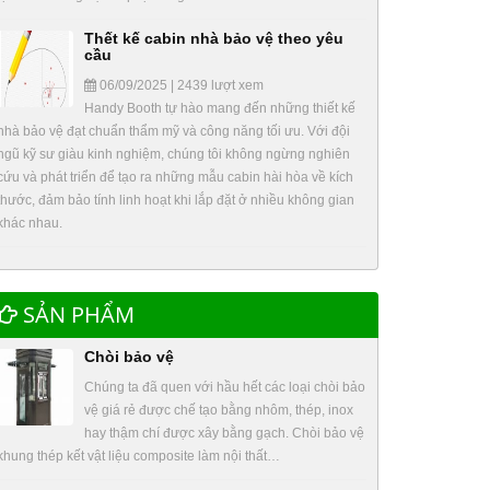
Thết kế cabin nhà bảo vệ theo yêu
cầu
06/09/2025 | 2439 lượt xem
Handy Booth tự hào mang đến những thiết kế
nhà bảo vệ đạt chuẩn thẩm mỹ và công năng tối ưu. Với đội
ngũ kỹ sư giàu kinh nghiệm, chúng tôi không ngừng nghiên
cứu và phát triển để tạo ra những mẫu cabin hài hòa về kích
thước, đảm bảo tính linh hoạt khi lắp đặt ở nhiều không gian
khác nhau.
SẢN PHẨM
Chòi bảo vệ
Chúng ta đã quen với hầu hết các loại chòi bảo
vệ giá rẻ được chế tạo bằng nhôm, thép, inox
hay thậm chí được xây bằng gạch. Chòi bảo vệ
khung thép kết vật liệu composite làm nội thất…