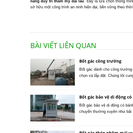
năng duy trì thẩm mỹ dài lâu
. Đây là lựa chọn thông min
sở hữu một công trình an ninh hiện đại, bền vững theo thời
BÀI VIẾT LIÊN QUAN
Bốt gác công trường
Bốt gác dành cho công trường 
chọn và lắp đặt. Chúng tôi cu
Bốt gác bảo vệ di động có
Bốt gác bảo vệ di động có bánh 
chuyển thường xuyên như bãi x
Bốt gác thép nhôm mái v