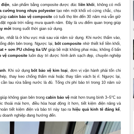
 điện
, sản phẩm bằng composite được đúc
liền khối
, không có mối
ia cường trong nhựa polyester
tạo nên một khối vỏ cứng chắc, chịu
 giúp
cabin bảo vệ composite
có tuổi thọ lên đến 30 năm mà vẫn giữ
đặt ngoài trời nắng mưa quanh năm. Đây là ưu điểm quan trọng giúp
ay mới
trong suốt thời gian sử dụng.
hàn, nhất là ở khu vực mái sau vài năm sử dụng. Khi nước thấm vào,
ống điện bên trong. Ngược lại,
bốt composite
nhờ thiết kế liền khối,
at + sơn PU chống tia UV
giúp bề mặt không phai màu, không ố bẩn
o vệ composite
luôn duy trì được hình ảnh sạch đẹp, chuyên nghiệp
ành
. Khi sử dụng
bốt bảo vệ kim loại
, đơn vị vận hành phải tốn chi
thép, thay keo chống thấm mái hoặc thay tấm vách bị rỉ. Ngược lại,
ần lau rửa bằng nước là đủ. Tổng chi phí bảo trì trong 10 năm sử
 giúp không gian bên trong
cabin bảo vệ
mát hơn trung bình 3–5°C so
c thoải mái hơn, điều hòa hoạt động ít hơn, tiết kiệm điện năng và
hoản tiết kiệm điện và bảo trì này tạo ra
hiệu quả kinh tế đáng kể
,
iều doanh nghiệp đang hướng đến.