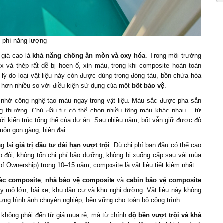
i phí năng lượng
giá cao là
khả năng chống ăn mòn và oxy hóa
. Trong môi trường
x và thép rất dễ bị hoen ố, xỉn màu, trong khi composite hoàn toàn
lý do loại vật liệu này còn được dùng trong đóng tàu, bồn chứa hóa
t hơn nhiều so với điều kiện sử dụng của một
bốt bảo vệ
.
 nhờ công nghệ tạo màu ngay trong vật liệu. Màu sắc được pha sẵn
g thường. Chủ đầu tư có thể chọn nhiều tông màu khác nhau – từ
ới kiến trúc tổng thể của dự án. Sau nhiều năm, bốt vẫn giữ được độ
luôn gọn gàng, hiện đại.
g lại
giá trị đầu tư dài hạn vượt trội
. Dù chi phí ban đầu có thể cao
p đôi, không tốn chi phí bảo dưỡng, không bị xuống cấp sau vài mùa
f Ownership) trong 10–15 năm, composite là vật liệu tiết kiệm nhất.
ác composit
e
,
nhà bảo vệ composite
và
cabin bảo vệ composite
uy mô lớn, bãi xe, khu dân cư và khu nghỉ dưỡng. Vật liệu này không
ựng hình ảnh chuyên nghiệp, bền vững cho toàn bộ công trình.
không phải đến từ giá mua rẻ, mà từ chính
độ bền vượt trội và khả