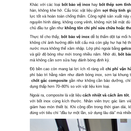
Khác với các loại
bốt bảo vệ inox
hay
bốt thép sơn tĩnh
hàn, không khe hở. Cấu trúc vật liệu gồm
sợi thủy tinh g
lực tốt và hoàn toàn chống thấm. Công nghệ sản xuất này
nguyên hình dáng, không cong vênh, không nứt bề mặt dù 
chủ đầu tư gần như
không tốn chi phí sửa chữa hoặc th
Thực tế cho thấy,
bốt bảo vệ inox
dễ bị thấm dột tại mối 
không chỉ ảnh hưởng đến kết cấu mà còn gây hư hại hệ th
nước mưa không thể xâm nhập. Lớp phủ ngoài bằng
gelco
và giữ độ bóng như mới trong nhiều năm. Nhờ đó,
bốt bả
mà không cần sơn sửa hay đánh bóng định kỳ.
Độ bền cao còn mang lại lợi ích rõ ràng về
chi phí vận h
phí bảo trì hằng năm như đánh bóng inox, sơn lại khung 
chốt gác composite
gần như không cần bảo dưỡng, chỉ c
dụng thấp hơn 70–80% so với vật liệu kim loại.
Ngoài ra, composite là vật liệu
cách nhiệt và cách âm tốt
,
với bốt inox cùng kích thước. Nhân viên trực gác làm việ
giảm hao mòn thiết bị. Khi cộng dồn trong thời gian dài, k
đúng với tiêu chí “đầu tư một lần, sử dụng lâu dài” mà nh