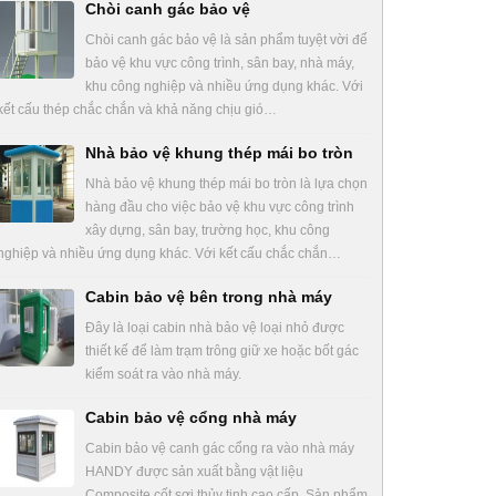
Chòi canh gác bảo vệ
Chòi canh gác bảo vệ là sản phẩm tuyệt vời để
bảo vệ khu vực công trình, sân bay, nhà máy,
khu công nghiệp và nhiều ứng dụng khác. Với
kết cấu thép chắc chắn và khả năng chịu gió…
Nhà bảo vệ khung thép mái bo tròn
Nhà bảo vệ khung thép mái bo tròn là lựa chọn
hàng đầu cho việc bảo vệ khu vực công trình
xây dựng, sân bay, trường học, khu công
nghiệp và nhiều ứng dụng khác. Với kết cấu chắc chắn…
Cabin bảo vệ bên trong nhà máy
Đây là loại cabin nhà bảo vệ loại nhỏ được
thiết kế để làm trạm trông giữ xe hoặc bốt gác
kiểm soát ra vào nhà máy.
Cabin bảo vệ cổng nhà máy
Cabin bảo vệ canh gác cổng ra vào nhà máy
HANDY được sản xuất bằng vật liệu
Composite cốt sợi thủy tinh cao cấp. Sản phẩm