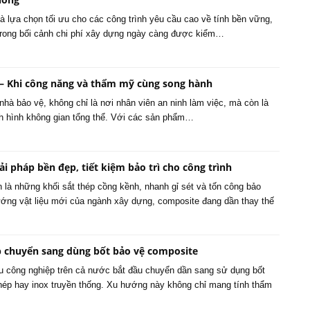
à lựa chọn tối ưu cho các công trình yêu cầu cao về tính bền vững,
Trong bối cảnh chi phí xây dựng ngày càng được kiểm…
– Khi công năng và thẩm mỹ cùng song hành
 nhà bảo vệ, không chỉ là nơi nhân viên an ninh làm việc, mà còn là
định hình không gian tổng thể. Với các sản phẩm…
ải pháp bền đẹp, tiết kiệm bảo trì cho công trình
 là những khối sắt thép cồng kềnh, nhanh gỉ sét và tốn công bảo
ớng vật liệu mới của ngành xây dựng, composite đang dần thay thế
p chuyển sang dùng bốt bảo vệ composite
u công nghiệp trên cả nước bắt đầu chuyển dần sang sử dụng bốt
thép hay inox truyền thống. Xu hướng này không chỉ mang tính thẩm