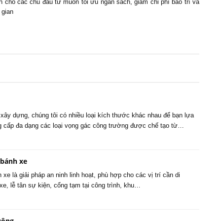
h cho các chủ đầu tư muốn tối ưu ngân sách, giảm chi phí bảo trì và
 gian
xây dựng, chúng tôi có nhiều loại kích thước khác nhau để bạn lựa
ng cấp đa dạng các loại vọng gác công trường được chế tạo từ…
 bánh xe
xe là giải pháp an ninh linh hoạt, phù hợp cho các vị trí cần di
e, lễ tân sự kiện, cổng tạm tại công trình, khu…
uông