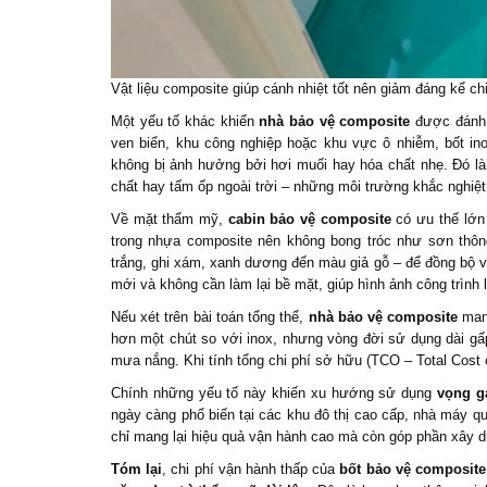
Vật liệu composite giúp cánh nhiệt tốt nên giảm đáng kể ch
Một yếu tố khác khiến
nhà bảo vệ composite
được đánh 
ven biển, khu công nghiệp hoặc khu vực ô nhiễm, bốt ino
không bị ảnh hưởng bởi hơi muối hay hóa chất nhẹ. Đó là 
chất hay tấm ốp ngoài trời – những môi trường khắc nghiệ
Về mặt thẩm mỹ,
cabin bảo vệ composite
có ưu thế lớn
trong nhựa composite nên không bong tróc như sơn thôn
trắng, ghi xám, xanh dương đến màu giả gỗ – để đồng bộ v
mới và không cần làm lại bề mặt, giúp hình ảnh công trình 
Nếu xét trên bài toán tổng thể,
nhà bảo vệ composite
man
hơn một chút so với inox, nhưng vòng đời sử dụng dài gấ
mưa nắng. Khi tính tổng chi phí sở hữu (TCO – Total Cost o
Chính những yếu tố này khiến xu hướng sử dụng
vọng g
ngày càng phổ biến tại các khu đô thị cao cấp, nhà máy q
chỉ mang lại hiệu quả vận hành cao mà còn góp phần xây d
Tóm lại
, chi phí vận hành thấp của
bốt bảo vệ composite