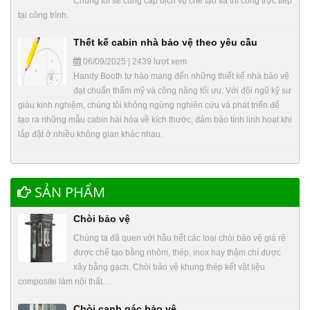
Chúng tôi sẽ cung cấp dịch vụ chế tạo và thi công trực tiếp
tại công trình.
Thết kế cabin nhà bảo vệ theo yêu cầu
06/09/2025 | 2439 lượt xem
Handy Booth tự hào mang đến những thiết kế nhà bảo vệ
đạt chuẩn thẩm mỹ và công năng tối ưu. Với đội ngũ kỹ sư
giàu kinh nghiệm, chúng tôi không ngừng nghiên cứu và phát triển để
tạo ra những mẫu cabin hài hòa về kích thước, đảm bảo tính linh hoạt khi
lắp đặt ở nhiều không gian khác nhau.
SẢN PHẨM
Chòi bảo vệ
Chúng ta đã quen với hầu hết các loại chòi bảo vệ giá rẻ
được chế tạo bằng nhôm, thép, inox hay thậm chí được
xây bằng gạch. Chòi bảo vệ khung thép kết vật liệu
composite làm nội thất…
Chòi canh gác bảo vệ