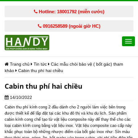
Hotline: 18001792 (miễn cước)
0916258589 (ngoài giờ HC)
Togg
navi
Trang chủ
Tin tức
Các mẫu chòi bảo vệ ( bốt gác) tham
khảo
Cabin thu phí hai chiều
Cabin thu phí hai chiều
14/10/2022
Cabin thu phí kính cong 2 đầu dành cho 2 người làm việc bên trong
được thiết kế để lắp đặt tại các khu đô thị và khu du lịch. Sản phẩm
cabin kính cong chế tạo từ vật liệu composite này để thay thế cho các
loại cabin kính cong bằng vật liệu inox. Vật liệu composite cao cấp này
khắc phục toàn bộ những nhược điểm của bốt gác inox như: Sỉn màu
theo thời gian, nóng, ồn, hắt nước vào trong cabin, chi phí tiền điện tốn