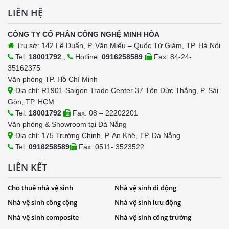
LIÊN HỆ
CÔNG TY CỔ PHẦN CÔNG NGHỆ MINH HÒA
Trụ sở: 142 Lê Duẩn, P. Văn Miếu – Quốc Tử Giám, TP. Hà Nội
Tel:
18001792
,
Hotline:
0916258589
Fax: 84-24-
35162375
Văn phòng TP. Hồ Chí Minh
Địa chỉ: R1901-Saigon Trade Center 37 Tôn Đức Thắng, P. Sài
Gòn, TP. HCM
Tel:
18001792
Fax: 08 – 22202201
Văn phòng & Showroom tại Đà Nẵng
Địa chỉ: 175 Trường Chinh, P. An Khê, TP. Đà Nẵng
Tel:
0916258589
Fax: 0511- 3523522
LIÊN KẾT
Cho thuê nhà vệ sinh
Nhà vệ sinh di động
Nhà vệ sinh công cộng
Nhà vệ sinh lưu động
Nhà vệ sinh composite
Nhà vệ sinh công trường