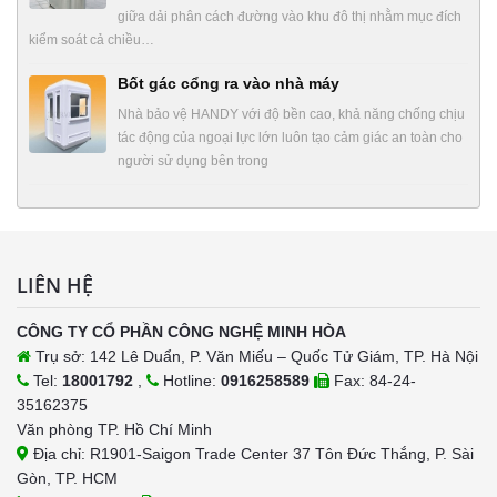
giữa dải phân cách đường vào khu đô thị nhằm mục đích
kiểm soát cả chiều…
Bốt gác cổng ra vào nhà máy
Nhà bảo vệ HANDY với độ bền cao, khả năng chống chịu
tác động của ngoại lực lớn luôn tạo cảm giác an toàn cho
người sử dụng bên trong
LIÊN HỆ
CÔNG TY CỔ PHẦN CÔNG NGHỆ MINH HÒA
Trụ sở: 142 Lê Duẩn, P. Văn Miếu – Quốc Tử Giám, TP. Hà Nội
Tel:
18001792
,
Hotline:
0916258589
Fax: 84-24-
35162375
Văn phòng TP. Hồ Chí Minh
Địa chỉ: R1901-Saigon Trade Center 37 Tôn Đức Thắng, P. Sài
Gòn, TP. HCM