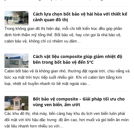
Cách lựa chọn bốt bảo vệ hài hòa với thiết kế
cảnh quan đô thị
Trong không gian đô thị hiện đại, mỗi chi tiết kiến trúc đều góp phần
định hình thẩm mỹ tổng thể. Bốt bảo vệ, hay còn gọi là nhà bảo vệ,
cabin bảo vệ, không chỉ có nhiệm vụ đảm…
Cách vật liệu composite giúp giảm nhiệt độ
bên trong bốt bảo vệ đến 5°C
Cabin bốt bảo vệ là không gian nhỏ, thường đặt ngoài trời, chịu nắng và
bức xạ mặt trời trực tiếp suốt nhiều giờ. Khi vỏ cabin làm bằng kim
loại, nhiệt sẽ truyền nhanh từ bề mặt ngoài vào…
Bốt bảo vệ composite – Giải pháp tối ưu cho
vùng ven biển, ẩm ướt
Các khu đô thị, nhà máy, bến cảng hay khu du lịch ven biển luôn phải
đối mặt với khí hậu đặc trưng: độ ẩm cao, hơi muối và gió biển ăn mòn
vật liệu nhanh hơn nhiều so với…