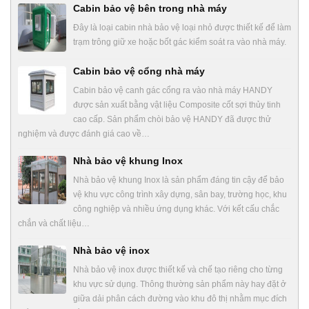
Cabin bảo vệ bên trong nhà máy
Đây là loại cabin nhà bảo vệ loại nhỏ được thiết kế để làm
trạm trông giữ xe hoặc bốt gác kiểm soát ra vào nhà máy.
Cabin bảo vệ cổng nhà máy
Cabin bảo vệ canh gác cổng ra vào nhà máy HANDY
được sản xuất bằng vật liệu Composite cốt sợi thủy tinh
cao cấp. Sản phẩm chòi bảo vệ HANDY đã được thử
nghiệm và được đánh giá cao về…
Nhà bảo vệ khung Inox
Nhà bảo vệ khung Inox là sản phẩm đáng tin cậy để bảo
vệ khu vực công trình xây dựng, sân bay, trường học, khu
công nghiệp và nhiều ứng dụng khác. Với kết cấu chắc
chắn và chất liệu…
Nhà bảo vệ inox
Nhà bảo vệ inox được thiết kế và chế tạo riêng cho từng
khu vực sử dụng. Thông thường sản phẩm này hay đặt ở
giữa dải phân cách đường vào khu đô thị nhằm mục đích