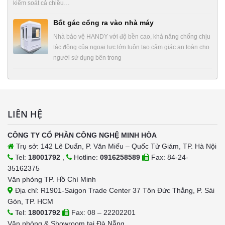
kiểm soát cả chiều…
Bốt gác cổng ra vào nhà máy
Nhà bảo vệ HANDY với độ bền cao, khả năng chống chịu
tác động của ngoại lực lớn luôn tạo cảm giác an toàn cho
người sử dụng bên trong
LIÊN HỆ
CÔNG TY CỔ PHẦN CÔNG NGHỆ MINH HÒA
Trụ sở: 142 Lê Duẩn, P. Văn Miếu – Quốc Tử Giám, TP. Hà Nội
Tel:
18001792
,
Hotline:
0916258589
Fax: 84-24-
35162375
Văn phòng TP. Hồ Chí Minh
Địa chỉ: R1901-Saigon Trade Center 37 Tôn Đức Thắng, P. Sài
Gòn, TP. HCM
Tel:
18001792
Fax: 08 – 22202201
Văn phòng & Showroom tại Đà Nẵng