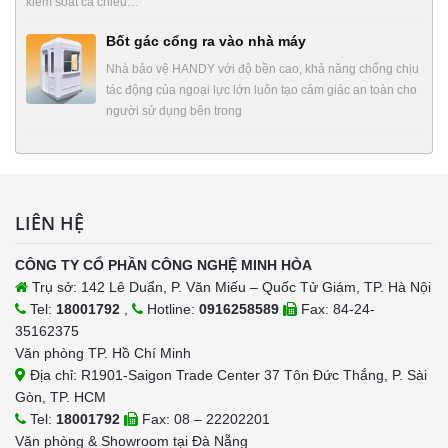
kiểm soát cả chiều…
Bốt gác cổng ra vào nhà máy
Nhà bảo vệ HANDY với độ bền cao, khả năng chống chịu
tác động của ngoại lực lớn luôn tạo cảm giác an toàn cho
người sử dụng bên trong
LIÊN HỆ
CÔNG TY CỔ PHẦN CÔNG NGHỆ MINH HÒA
Trụ sở: 142 Lê Duẩn, P. Văn Miếu – Quốc Tử Giám, TP. Hà Nội
Tel:
18001792
,
Hotline:
0916258589
Fax: 84-24-
35162375
Văn phòng TP. Hồ Chí Minh
Địa chỉ: R1901-Saigon Trade Center 37 Tôn Đức Thắng, P. Sài
Gòn, TP. HCM
Tel:
18001792
Fax: 08 – 22202201
Văn phòng & Showroom tại Đà Nẵng