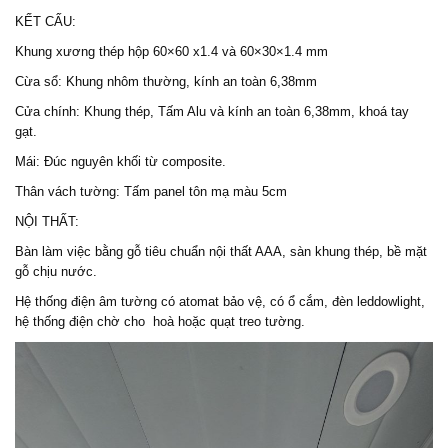
KẾT CẤU:
Khung xương thép hộp 60×60 x1.4 và 60×30×1.4 mm
Cừa sổ: Khung nhôm thường, kính an toàn 6,38mm
Cửa chính: Khung thép, Tấm Alu và kính an toàn 6,38mm, khoá tay
gạt.
Mái: Đúc nguyên khối từ composite.
Thân vách tường: Tấm panel tôn mạ màu 5cm
NỘI THẤT:
Bàn làm việc bằng gỗ tiêu chuẩn nội thất AAA, sàn khung thép, bề mặt
gỗ chịu nước.
Hệ thống điện âm tường có atomat bảo vệ, có ổ cắm, đèn leddowlight,
hệ thống điện chờ cho hoà hoặc quạt treo tường.