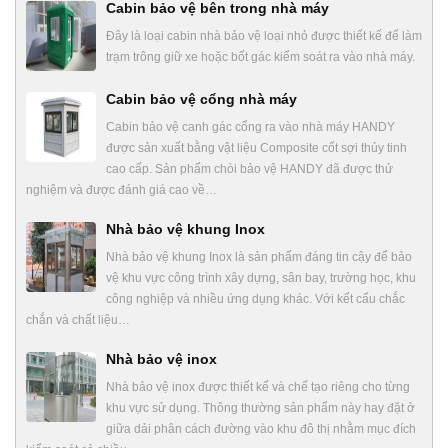
Cabin bảo vệ bên trong nhà máy
Đây là loại cabin nhà bảo vệ loại nhỏ được thiết kế để làm
trạm trông giữ xe hoặc bốt gác kiểm soát ra vào nhà máy.
Cabin bảo vệ cổng nhà máy
Cabin bảo vệ canh gác cổng ra vào nhà máy HANDY
được sản xuất bằng vật liệu Composite cốt sợi thủy tinh
cao cấp. Sản phẩm chòi bảo vệ HANDY đã được thử
nghiệm và được đánh giá cao về…
Nhà bảo vệ khung Inox
Nhà bảo vệ khung Inox là sản phẩm đáng tin cậy để bảo
vệ khu vực công trình xây dựng, sân bay, trường học, khu
công nghiệp và nhiều ứng dụng khác. Với kết cấu chắc
chắn và chất liệu…
Nhà bảo vệ inox
Nhà bảo vệ inox được thiết kế và chế tạo riêng cho từng
khu vực sử dụng. Thông thường sản phẩm này hay đặt ở
giữa dải phân cách đường vào khu đô thị nhằm mục đích