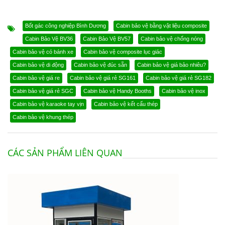
Bốt gác công nghiệp Bình Dương
Cabin bảo vệ bằng vật liệu composite
Cabin Bảo Vệ BV36
Cabin Bảo Vệ BV57
Cabin bảo vệ chống nóng
Cabin bảo vệ có bánh xe
Cabin bảo vệ composite lục giác
Cabin bảo vệ di động
Cabin bảo vệ đúc sẵn
Cabin bảo vệ giá bảo nhiêu?
Cabin bảo vệ giá re
Cabin bảo vệ giá rẻ SG161
Cabin bảo vệ giá rẻ SG182
Cabin bảo vệ giá rẻ SGC
Cabin bảo vệ Handy Booths
Cabin bảo vệ inox
Cabin bảo vệ karaoke tay vịn
Cabin bảo vệ kết cấu thép
Cabin bảo vệ khung thép
CÁC SẢN PHẨM LIÊN QUAN