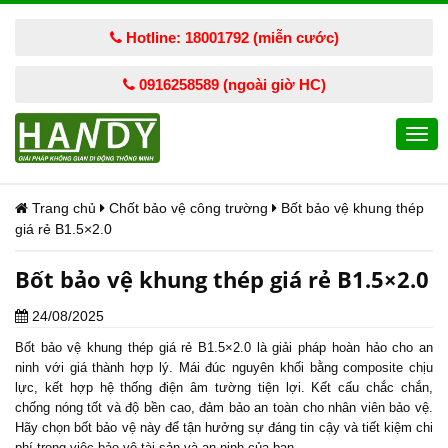
Hotline: 18001792 (miễn cước)
0916258589 (ngoài giờ HC)
Togg
navi
Trang chủ
Chốt bảo vệ công trường
Bốt bảo vệ khung thép
giá rẻ B1.5×2.0
Bốt bảo vệ khung thép giá rẻ B1.5×2.0
24/08/2025
Bốt bảo vệ
khung thép giá rẻ B1.5×2.0 là giải pháp hoàn hảo cho an
ninh với giá thành hợp lý. Mái đúc nguyên khối bằng composite chịu
lực, kết hợp hệ thống điện âm tường tiện lợi. Kết cấu chắc chắn,
chống nóng tốt và độ bền cao, đảm bảo an toàn cho nhân viên bảo vệ.
Hãy chọn bốt bảo vệ này để tận hưởng sự đáng tin cậy và tiết kiệm chi
phí trong việc bảo vệ tài sản và an ninh của bạn.