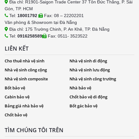
Địa chỉ: R1901-Saigon Trade Center 37 Tôn Đức Thắng, P. Sài
Gòn, TP. HCM
Tel:
18001792
Fax: 08 – 22202201
Văn phòng & Showroom tại Đà Nẵng
Địa chỉ: 175 Trường Chinh, P. An Khê, TP. Đà Nẵng
Tel:
0916258589
Fax: 0511- 3523522
LIÊN KẾT
Cho thuê nhà vệ sinh
Nhà vệ sinh di động
Nhà vệ sinh công cộng
Nhà vệ sinh lưu động
Nhà vệ sinh composite
Nhà vệ sinh công trường
Bốt bảo vệ
Nhà bảo vệ
Cabin bảo vệ
Chốt bảo vệ di động
Bảng giá nhà bảo vệ
Bốt gác bảo vệ
Chốt bảo vệ
TÌM CHÚNG TÔI TRÊN