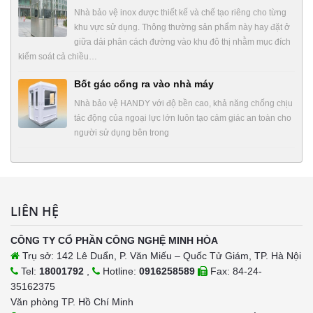
Nhà bảo vệ inox được thiết kế và chế tạo riêng cho từng
khu vực sử dụng. Thông thường sản phẩm này hay đặt ở
giữa dải phân cách đường vào khu đô thị nhằm mục đích
kiểm soát cả chiều…
Bốt gác cổng ra vào nhà máy
Nhà bảo vệ HANDY với độ bền cao, khả năng chống chịu
tác động của ngoại lực lớn luôn tạo cảm giác an toàn cho
người sử dụng bên trong
LIÊN HỆ
CÔNG TY CỔ PHẦN CÔNG NGHỆ MINH HÒA
Trụ sở: 142 Lê Duẩn, P. Văn Miếu – Quốc Tử Giám, TP. Hà Nội
Tel:
18001792
,
Hotline:
0916258589
Fax: 84-24-
35162375
Văn phòng TP. Hồ Chí Minh