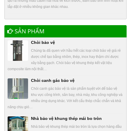
tạo ra những mẫu cabin hài hòa về kích thước, đảm bảo tính linh hoạt khi
lắp đặt ở nhiều không gian khác nhau.
SẢN PHẨM
Chòi bảo vệ
Chúng ta đã quen với hầu hết các loại chòi bảo vệ giá rẻ
được chế tạo bằng nhôm, thép, inox hay thậm chí được
xây bằng gạch. Chòi bảo vệ khung thép kết vật liệu
composite làm nội thất…
Chòi canh gác bảo vệ
Chòi canh gác bảo vệ là sản phẩm tuyệt vời để bảo vệ
khu vực công trình, sân bay, nhà máy, khu công nghiệp và
nhiều ứng dụng khác. Với kết cấu thép chắc chắn và khả
năng chịu gió…
Nhà bảo vệ khung thép mái bo tròn
Nhà bảo vệ khung thép mái bo tròn là lựa chọn hàng đầu