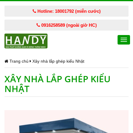
Hotline: 18001792 (miễn cước)
0916258589 (ngoài giờ HC)
Togg
navi
Trang chủ
Xây nhà lắp ghép kiểu Nhật
XÂY NHÀ LẮP GHÉP KIỂU
NHẬT