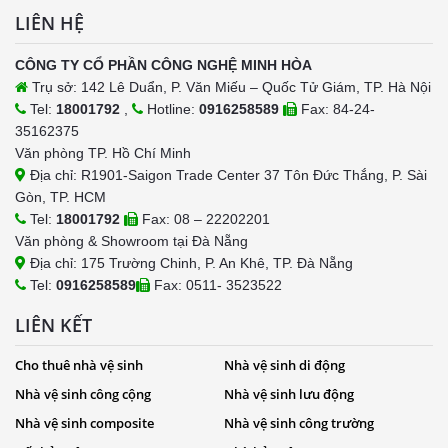
LIÊN HỆ
CÔNG TY CỔ PHẦN CÔNG NGHỆ MINH HÒA
Trụ sở: 142 Lê Duẩn, P. Văn Miếu – Quốc Tử Giám, TP. Hà Nội
Tel:
18001792
,
Hotline:
0916258589
Fax: 84-24-
35162375
Văn phòng TP. Hồ Chí Minh
Địa chỉ: R1901-Saigon Trade Center 37 Tôn Đức Thắng, P. Sài
Gòn, TP. HCM
Tel:
18001792
Fax: 08 – 22202201
Văn phòng & Showroom tại Đà Nẵng
Địa chỉ: 175 Trường Chinh, P. An Khê, TP. Đà Nẵng
Tel:
0916258589
Fax: 0511- 3523522
LIÊN KẾT
Cho thuê nhà vệ sinh
Nhà vệ sinh di động
Nhà vệ sinh công cộng
Nhà vệ sinh lưu động
Nhà vệ sinh composite
Nhà vệ sinh công trường