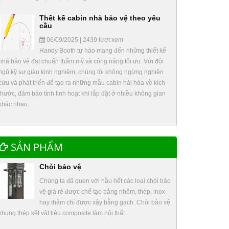
Thết kế cabin nhà bảo vệ theo yêu
cầu
06/09/2025 | 2439 lượt xem
Handy Booth tự hào mang đến những thiết kế
nhà bảo vệ đạt chuẩn thẩm mỹ và công năng tối ưu. Với đội
ngũ kỹ sư giàu kinh nghiệm, chúng tôi không ngừng nghiên
cứu và phát triển để tạo ra những mẫu cabin hài hòa về kích
thước, đảm bảo tính linh hoạt khi lắp đặt ở nhiều không gian
khác nhau.
SẢN PHẨM
Chòi bảo vệ
Chúng ta đã quen với hầu hết các loại chòi bảo
vệ giá rẻ được chế tạo bằng nhôm, thép, inox
hay thậm chí được xây bằng gạch. Chòi bảo vệ
khung thép kết vật liệu composite làm nội thất…