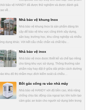
chòi bảo vệ HANDY đã được thử nghiệm và được đánh giá
cao về…
Nhà bảo vệ khung Inox
Nhà bảo vệ khung Inox là sản phẩm đáng tin
cậy để bảo vệ khu vực công trình xây dựng,
sân bay, trường học, khu công nghiệp và nhiều
ứng dụng khác. Với kết cấu chắc chắn và chất liệu…
Nhà bảo vệ inox
Nhà bảo vệ inox được thiết kế và chế tạo riêng
cho từng khu vực sử dụng. Thông thường sản
phẩm này hay đặt ở giữa dải phân cách đường
vào khu đô thị nhằm mục đích kiểm soát cả chiều…
Bốt gác cổng ra vào nhà máy
Nhà bảo vệ HANDY với độ bền cao, khả năng
chống chịu tác động của ngoại lực lớn luôn tạo
cảm giác an toàn cho người sử dụng bên trong