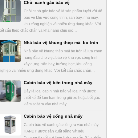
Chòi canh gác bảo vệ
Chòi canh gác bảo vệ là sản phẩm tuyệt vời để
bảo vệ khu vực công trình, sân bay, nhà máy,
khu công nghiệp và nhiều ứng dụng khác. Với
kết cấu thép chắc chắn và khả năng chịu gió…
Nhà bảo vệ khung thép mái bo tròn
Nhà bảo vệ khung thép mái bo tròn là lựa chọn
hàng đầu cho việc bảo vệ khu vực công trình
xây dựng, sân bay, trường học, khu công
nghiệp và nhiều ứng dụng khác. Với kết cấu chắc chắn…
Cabin bảo vệ bên trong nhà máy
Đây là loại cabin nhà bảo vệ loại nhỏ được
thiết kế để làm trạm trông giữ xe hoặc bốt gác
kiểm soát ra vào nhà máy.
Cabin bảo vệ cổng nhà máy
Cabin bảo vệ canh gác cổng ra vào nhà máy
HANDY được sản xuất bằng vật liệu
Composite cốt sợi thủy tinh cao cấp. Sản phẩm