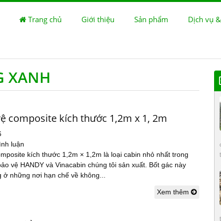
Trang chủ
Giới thiệu
Sản phẩm
Dịch vụ &
G XANH
vệ composite kích thước 1,2m x 1, 2m
6
ình luận
mposite kích thước 1,2m × 1,2m là loại cabin nhỏ nhất trong
bảo vệ HANDY và Vinacabin chúng tôi sản xuất. Bốt gác này
 ở những nơi hạn chế về không...
Xem thêm