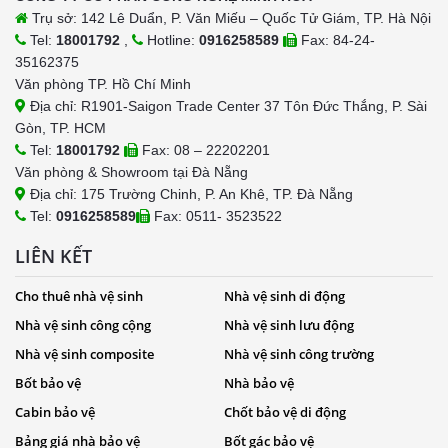
Trụ sở: 142 Lê Duẩn, P. Văn Miếu – Quốc Tử Giám, TP. Hà Nội
Tel:
18001792
,
Hotline:
0916258589
Fax: 84-24-
35162375
Văn phòng TP. Hồ Chí Minh
Địa chỉ: R1901-Saigon Trade Center 37 Tôn Đức Thắng, P. Sài
Gòn, TP. HCM
Tel:
18001792
Fax: 08 – 22202201
Văn phòng & Showroom tại Đà Nẵng
Địa chỉ: 175 Trường Chinh, P. An Khê, TP. Đà Nẵng
Tel:
0916258589
Fax: 0511- 3523522
LIÊN KẾT
Cho thuê nhà vệ sinh
Nhà vệ sinh di động
Nhà vệ sinh công cộng
Nhà vệ sinh lưu động
Nhà vệ sinh composite
Nhà vệ sinh công trường
Bốt bảo vệ
Nhà bảo vệ
Cabin bảo vệ
Chốt bảo vệ di động
Bảng giá nhà bảo vệ
Bốt gác bảo vệ