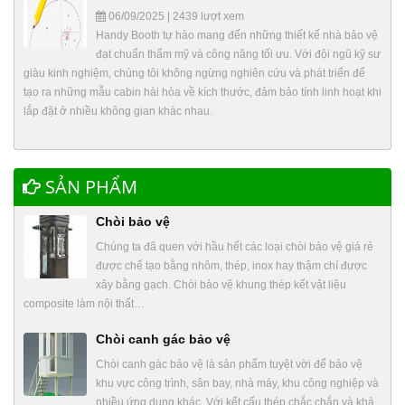
06/09/2025 | 2439 lượt xem
Handy Booth tự hào mang đến những thiết kế nhà bảo vệ
đạt chuẩn thẩm mỹ và công năng tối ưu. Với đội ngũ kỹ sư
giàu kinh nghiệm, chúng tôi không ngừng nghiên cứu và phát triển để
tạo ra những mẫu cabin hài hòa về kích thước, đảm bảo tính linh hoạt khi
lắp đặt ở nhiều không gian khác nhau.
SẢN PHẨM
Chòi bảo vệ
Chúng ta đã quen với hầu hết các loại chòi bảo vệ giá rẻ
được chế tạo bằng nhôm, thép, inox hay thậm chí được
xây bằng gạch. Chòi bảo vệ khung thép kết vật liệu
composite làm nội thất…
Chòi canh gác bảo vệ
Chòi canh gác bảo vệ là sản phẩm tuyệt vời để bảo vệ
khu vực công trình, sân bay, nhà máy, khu công nghiệp và
nhiều ứng dụng khác. Với kết cấu thép chắc chắn và khả