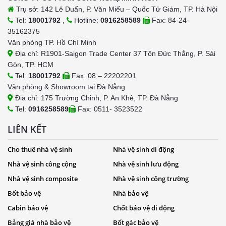
Trụ sở: 142 Lê Duẩn, P. Văn Miếu – Quốc Tử Giám, TP. Hà Nội
Tel:
18001792
,
Hotline:
0916258589
Fax: 84-24-
35162375
Văn phòng TP. Hồ Chí Minh
Địa chỉ: R1901-Saigon Trade Center 37 Tôn Đức Thắng, P. Sài
Gòn, TP. HCM
Tel:
18001792
Fax: 08 – 22202201
Văn phòng & Showroom tại Đà Nẵng
Địa chỉ: 175 Trường Chinh, P. An Khê, TP. Đà Nẵng
Tel:
0916258589
Fax: 0511- 3523522
LIÊN KẾT
Cho thuê nhà vệ sinh
Nhà vệ sinh di động
Nhà vệ sinh công cộng
Nhà vệ sinh lưu động
Nhà vệ sinh composite
Nhà vệ sinh công trường
Bốt bảo vệ
Nhà bảo vệ
Cabin bảo vệ
Chốt bảo vệ di động
Bảng giá nhà bảo vệ
Bốt gác bảo vệ