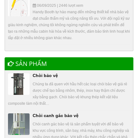
06/09/2025 | 2446 lượt xem
Handy Booth tự hào mang đến những thiết kế nhà bảo vệ
đạt chuẩn thẩm mỹ và công năng tối ưu. Với đội ngũ kỹ sư
giàu kinh nghiệm, chúng tôi không ngừng nghiên cứu và phát triển để
tạo ra những mẫu cabin hài hòa về kích thước, đảm bảo tính linh hoạt khi
lắp đặt ở nhiều không gian khác nhau.
SẢN PHẨM
Chòi bảo vệ
Chúng ta đã quen với hầu hết các loại chòi bảo vệ giá rẻ
được chế tạo bằng nhôm, thép, inox hay thậm chí được
xây bằng gạch. Chòi bảo vệ khung thép kết vật liệu
composite làm nội thất…
Chòi canh gác bảo vệ
Chòi canh gác bảo vệ là sản phẩm tuyệt vời để bảo vệ
khu vực công trình, sân bay, nhà máy, khu công nghiệp và
nhiều ứng dụng khác. Với kết cấu thép chắc chắn và khả