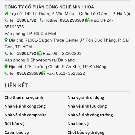
CÔNG TY CỔ PHẦN CÔNG NGHỆ MINH HÒA
Trụ sở: 142 Lê Duẩn, P. Văn Miếu – Quốc Tử Giám, TP. Hà Nội
Tel:
18001792
,
Hotline:
0916258589
Fax: 84-24-
35162375
Văn phòng TP. Hồ Chí Minh
Địa chỉ: R1901-Saigon Trade Center 37 Tôn Đức Thắng, P. Sài
Gòn, TP. HCM
Tel:
18001792
Fax: 08 – 22202201
Văn phòng & Showroom tại Đà Nẵng
Địa chỉ: 175 Trường Chinh, P. An Khê, TP. Đà Nẵng
Tel:
0916258589
Fax: 0511- 3523522
LIÊN KẾT
Cho thuê nhà vệ sinh
Nhà vệ sinh di động
Nhà vệ sinh công cộng
Nhà vệ sinh lưu động
Nhà vệ sinh composite
Nhà vệ sinh công trường
Bốt bảo vệ
Nhà bảo vệ
Cabin bảo vệ
Chốt bảo vệ di động