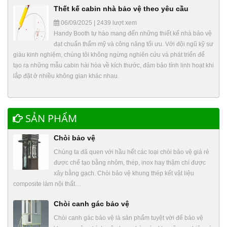
Thết kế cabin nhà bảo vệ theo yêu cầu
06/09/2025 | 2439 lượt xem
Handy Booth tự hào mang đến những thiết kế nhà bảo vệ
đạt chuẩn thẩm mỹ và công năng tối ưu. Với đội ngũ kỹ sư
giàu kinh nghiệm, chúng tôi không ngừng nghiên cứu và phát triển để
tạo ra những mẫu cabin hài hòa về kích thước, đảm bảo tính linh hoạt khi
lắp đặt ở nhiều không gian khác nhau.
SẢN PHẨM
Chòi bảo vệ
Chúng ta đã quen với hầu hết các loại chòi bảo vệ giá rẻ
được chế tạo bằng nhôm, thép, inox hay thậm chí được
xây bằng gạch. Chòi bảo vệ khung thép kết vật liệu
composite làm nội thất…
Chòi canh gác bảo vệ
Chòi canh gác bảo vệ là sản phẩm tuyệt vời để bảo vệ