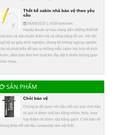
Thết kế cabin nhà bảo vệ theo yêu
cầu
06/09/2025 | 2439 lượt xem
Handy Booth tự hào mang đến những thiết kế
nhà bảo vệ đạt chuẩn thẩm mỹ và công năng tối ưu. Với đội
ngũ kỹ sư giàu kinh nghiệm, chúng tôi không ngừng nghiên
cứu và phát triển để tạo ra những mẫu cabin hài hòa về kích
thước, đảm bảo tính linh hoạt khi lắp đặt ở nhiều không gian
khác nhau.
SẢN PHẨM
Chòi bảo vệ
Chúng ta đã quen với hầu hết các loại chòi bảo
vệ giá rẻ được chế tạo bằng nhôm, thép, inox
hay thậm chí được xây bằng gạch. Chòi bảo vệ
khung thép kết vật liệu composite làm nội thất…