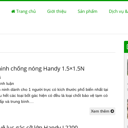
Trang chủ
Giới thiệu
Sản phẩm
Dịch vụ &
ninh chống nóng Handy 1.5×1.5N
6
ình luận
 ninh dành cho 1 người trực có kích thước phổ biến nhất tại
 hết các loại bốt gác hiện có đều là loại chốt bảo vệ tạm có
ấp và trung bình....
Xem thêm
vệ lục gác cỡ lớn Handy L2200