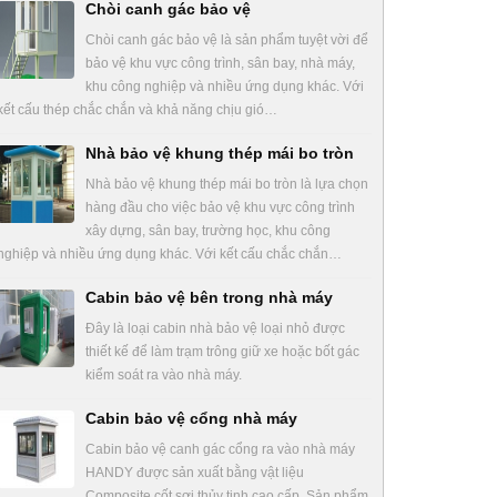
Chòi canh gác bảo vệ
Chòi canh gác bảo vệ là sản phẩm tuyệt vời để
bảo vệ khu vực công trình, sân bay, nhà máy,
khu công nghiệp và nhiều ứng dụng khác. Với
kết cấu thép chắc chắn và khả năng chịu gió…
Nhà bảo vệ khung thép mái bo tròn
Nhà bảo vệ khung thép mái bo tròn là lựa chọn
hàng đầu cho việc bảo vệ khu vực công trình
xây dựng, sân bay, trường học, khu công
nghiệp và nhiều ứng dụng khác. Với kết cấu chắc chắn…
Cabin bảo vệ bên trong nhà máy
Đây là loại cabin nhà bảo vệ loại nhỏ được
thiết kế để làm trạm trông giữ xe hoặc bốt gác
kiểm soát ra vào nhà máy.
Cabin bảo vệ cổng nhà máy
Cabin bảo vệ canh gác cổng ra vào nhà máy
HANDY được sản xuất bằng vật liệu
Composite cốt sợi thủy tinh cao cấp. Sản phẩm