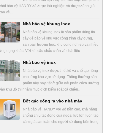
chòi bảo vệ HANDY đã được thử nghiệm và được đánh giá
cao về…
Nhà bảo vệ khung Inox
Nhà bảo vệ khung Inox là sản phẩm đáng tin
cậy để bảo vệ khu vực công trình xây dựng,
sân bay, trường học, khu công nghiệp và nhiều
ứng dụng khác. Với kết cấu chắc chắn và chất liệu…
Nhà bảo vệ inox
Nhà bảo vệ inox được thiết kế và chế tạo riêng
cho từng khu vực sử dụng. Thông thường sản
phẩm này hay đặt ở giữa dải phân cách đường
vào khu đô thị nhằm mục đích kiểm soát cả chiều…
Bốt gác cổng ra vào nhà máy
Nhà bảo vệ HANDY với độ bền cao, khả năng
chống chịu tác động của ngoại lực lớn luôn tạo
cảm giác an toàn cho người sử dụng bên trong