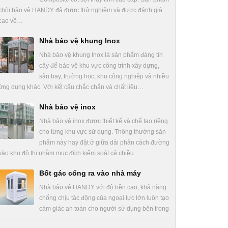
chòi bảo vệ HANDY đã được thử nghiệm và được đánh giá
cao về…
Nhà bảo vệ khung Inox
Nhà bảo vệ khung Inox là sản phẩm đáng tin
cậy để bảo vệ khu vực công trình xây dựng,
sân bay, trường học, khu công nghiệp và nhiều
ứng dụng khác. Với kết cấu chắc chắn và chất liệu…
Nhà bảo vệ inox
Nhà bảo vệ inox được thiết kế và chế tạo riêng
cho từng khu vực sử dụng. Thông thường sản
phẩm này hay đặt ở giữa dải phân cách đường
vào khu đô thị nhằm mục đích kiểm soát cả chiều…
Bốt gác cổng ra vào nhà máy
Nhà bảo vệ HANDY với độ bền cao, khả năng
chống chịu tác động của ngoại lực lớn luôn tạo
cảm giác an toàn cho người sử dụng bên trong