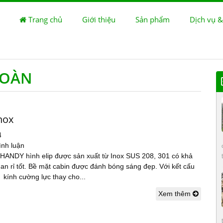
Trang chủ
Giới thiệu
Sản phẩm
Dịch vụ &
TOÀN
nox
4
ình luận
 HANDY hình elip được sản xuất từ Inox SUS 208, 301 có khả
an rỉ tốt. Bề mặt cabin được đánh bóng sáng đẹp. Với kết cấu
kính cường lực thay cho...
Xem thêm