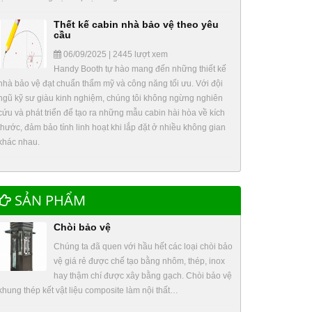
Thết kế cabin nhà bảo vệ theo yêu
cầu
06/09/2025 | 2445 lượt xem
Handy Booth tự hào mang đến những thiết kế
nhà bảo vệ đạt chuẩn thẩm mỹ và công năng tối ưu. Với đội
ngũ kỹ sư giàu kinh nghiệm, chúng tôi không ngừng nghiên
cứu và phát triển để tạo ra những mẫu cabin hài hòa về kích
thước, đảm bảo tính linh hoạt khi lắp đặt ở nhiều không gian
khác nhau.
SẢN PHẨM
Chòi bảo vệ
Chúng ta đã quen với hầu hết các loại chòi bảo
vệ giá rẻ được chế tạo bằng nhôm, thép, inox
hay thậm chí được xây bằng gạch. Chòi bảo vệ
khung thép kết vật liệu composite làm nội thất…