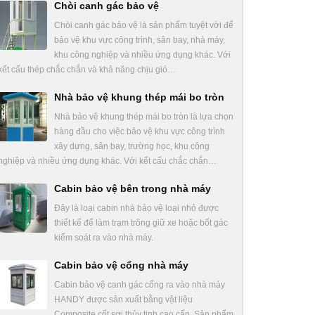
Chòi canh gác bảo vệ
Chòi canh gác bảo vệ là sản phẩm tuyệt vời để
bảo vệ khu vực công trình, sân bay, nhà máy,
khu công nghiệp và nhiều ứng dụng khác. Với
kết cấu thép chắc chắn và khả năng chịu gió…
Nhà bảo vệ khung thép mái bo tròn
Nhà bảo vệ khung thép mái bo tròn là lựa chọn
hàng đầu cho việc bảo vệ khu vực công trình
xây dựng, sân bay, trường học, khu công
nghiệp và nhiều ứng dụng khác. Với kết cấu chắc chắn…
Cabin bảo vệ bên trong nhà máy
Đây là loại cabin nhà bảo vệ loại nhỏ được
thiết kế để làm trạm trông giữ xe hoặc bốt gác
kiểm soát ra vào nhà máy.
Cabin bảo vệ cổng nhà máy
Cabin bảo vệ canh gác cổng ra vào nhà máy
HANDY được sản xuất bằng vật liệu
Composite cốt sợi thủy tinh cao cấp. Sản phẩm