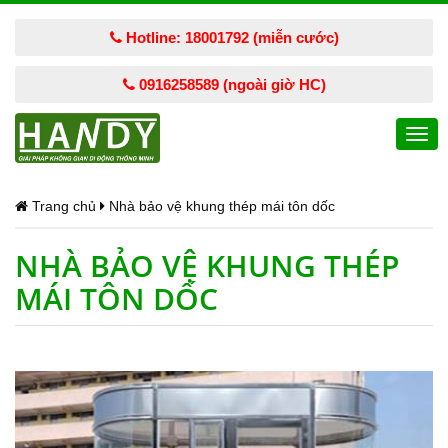
Hotline: 18001792 (miễn cước)
0916258589 (ngoài giờ HC)
Togg
navi
Trang chủ
Nhà bảo vệ khung thép mái tôn dốc
NHÀ BẢO VỆ KHUNG THÉP
MÁI TÔN DỐC