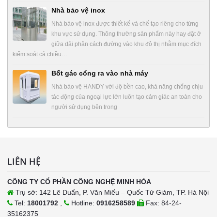
Nhà bảo vệ inox
Nhà bảo vệ inox được thiết kế và chế tạo riêng cho từng
khu vực sử dụng. Thông thường sản phẩm này hay đặt ở
giữa dải phân cách đường vào khu đô thị nhằm mục đích
kiểm soát cả chiều…
Bốt gác cổng ra vào nhà máy
Nhà bảo vệ HANDY với độ bền cao, khả năng chống chịu
tác động của ngoại lực lớn luôn tạo cảm giác an toàn cho
người sử dụng bên trong
LIÊN HỆ
CÔNG TY CỔ PHẦN CÔNG NGHỆ MINH HÒA
Trụ sở: 142 Lê Duẩn, P. Văn Miếu – Quốc Tử Giám, TP. Hà Nội
Tel:
18001792
,
Hotline:
0916258589
Fax: 84-24-
35162375