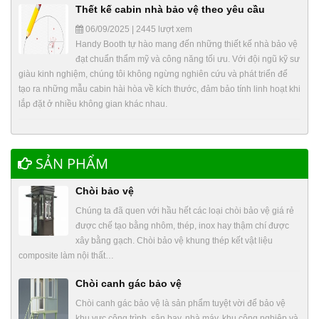
Thết kế cabin nhà bảo vệ theo yêu cầu
06/09/2025 | 2445 lượt xem
Handy Booth tự hào mang đến những thiết kế nhà bảo vệ
đạt chuẩn thẩm mỹ và công năng tối ưu. Với đội ngũ kỹ sư
giàu kinh nghiệm, chúng tôi không ngừng nghiên cứu và phát triển để
tạo ra những mẫu cabin hài hòa về kích thước, đảm bảo tính linh hoạt khi
lắp đặt ở nhiều không gian khác nhau.
SẢN PHẨM
Chòi bảo vệ
Chúng ta đã quen với hầu hết các loại chòi bảo vệ giá rẻ
được chế tạo bằng nhôm, thép, inox hay thậm chí được
xây bằng gạch. Chòi bảo vệ khung thép kết vật liệu
composite làm nội thất…
Chòi canh gác bảo vệ
Chòi canh gác bảo vệ là sản phẩm tuyệt vời để bảo vệ
khu vực công trình, sân bay, nhà máy, khu công nghiệp và