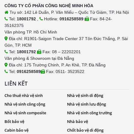
CÔNG TY CỔ PHẦN CÔNG NGHỆ MINH HÒA
Trụ sở: 142 Lê Duẩn, P. Văn Miếu – Quốc Tử Giám, TP. Hà Nội
Tel:
18001792
,
Hotline:
0916258589
Fax: 84-24-
35162375
Văn phòng TP. Hồ Chí Minh
Địa chỉ: R1901-Saigon Trade Center 37 Tôn Đức Thắng, P. Sài
Gòn, TP. HCM
Tel:
18001792
Fax: 08 – 22202201
Văn phòng & Showroom tại Đà Nẵng
Địa chỉ: 175 Trường Chinh, P. An Khê, TP. Đà Nẵng
Tel:
0916258589
Fax: 0511- 3523522
LIÊN KẾT
Cho thuê nhà vệ sinh
Nhà vệ sinh di động
Nhà vệ sinh công cộng
Nhà vệ sinh lưu động
Nhà vệ sinh composite
Nhà vệ sinh công trường
Bốt bảo vệ
Nhà bảo vệ
Cabin bảo vệ
Chốt bảo vệ di động