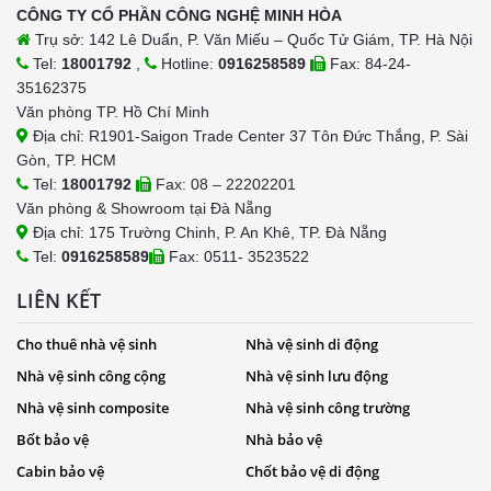
CÔNG TY CỔ PHẦN CÔNG NGHỆ MINH HÒA
Trụ sở: 142 Lê Duẩn, P. Văn Miếu – Quốc Tử Giám, TP. Hà Nội
Tel:
18001792
,
Hotline:
0916258589
Fax: 84-24-
35162375
Văn phòng TP. Hồ Chí Minh
Địa chỉ: R1901-Saigon Trade Center 37 Tôn Đức Thắng, P. Sài
Gòn, TP. HCM
Tel:
18001792
Fax: 08 – 22202201
Văn phòng & Showroom tại Đà Nẵng
Địa chỉ: 175 Trường Chinh, P. An Khê, TP. Đà Nẵng
Tel:
0916258589
Fax: 0511- 3523522
LIÊN KẾT
Cho thuê nhà vệ sinh
Nhà vệ sinh di động
Nhà vệ sinh công cộng
Nhà vệ sinh lưu động
Nhà vệ sinh composite
Nhà vệ sinh công trường
Bốt bảo vệ
Nhà bảo vệ
Cabin bảo vệ
Chốt bảo vệ di động