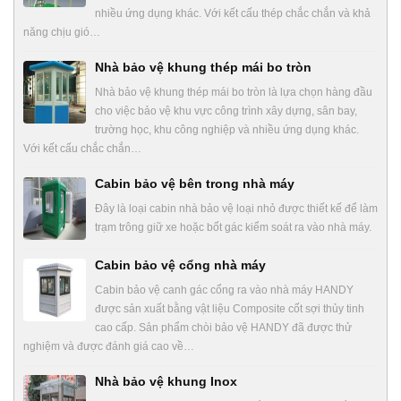
nhiều ứng dụng khác. Với kết cấu thép chắc chắn và khả
năng chịu gió…
Nhà bảo vệ khung thép mái bo tròn
Nhà bảo vệ khung thép mái bo tròn là lựa chọn hàng đầu
cho việc bảo vệ khu vực công trình xây dựng, sân bay,
trường học, khu công nghiệp và nhiều ứng dụng khác.
Với kết cấu chắc chắn…
Cabin bảo vệ bên trong nhà máy
Đây là loại cabin nhà bảo vệ loại nhỏ được thiết kế để làm
trạm trông giữ xe hoặc bốt gác kiểm soát ra vào nhà máy.
Cabin bảo vệ cổng nhà máy
Cabin bảo vệ canh gác cổng ra vào nhà máy HANDY
được sản xuất bằng vật liệu Composite cốt sợi thủy tinh
cao cấp. Sản phẩm chòi bảo vệ HANDY đã được thử
nghiệm và được đánh giá cao về…
Nhà bảo vệ khung Inox