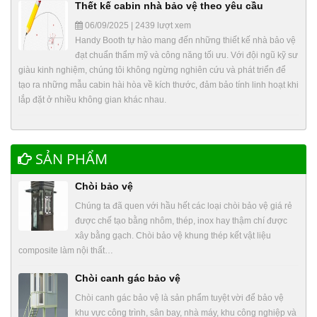
Thết kế cabin nhà bảo vệ theo yêu cầu
06/09/2025 | 2439 lượt xem
Handy Booth tự hào mang đến những thiết kế nhà bảo vệ
đạt chuẩn thẩm mỹ và công năng tối ưu. Với đội ngũ kỹ sư
giàu kinh nghiệm, chúng tôi không ngừng nghiên cứu và phát triển để
tạo ra những mẫu cabin hài hòa về kích thước, đảm bảo tính linh hoạt khi
lắp đặt ở nhiều không gian khác nhau.
SẢN PHẨM
Chòi bảo vệ
Chúng ta đã quen với hầu hết các loại chòi bảo vệ giá rẻ
được chế tạo bằng nhôm, thép, inox hay thậm chí được
xây bằng gạch. Chòi bảo vệ khung thép kết vật liệu
composite làm nội thất…
Chòi canh gác bảo vệ
Chòi canh gác bảo vệ là sản phẩm tuyệt vời để bảo vệ
khu vực công trình, sân bay, nhà máy, khu công nghiệp và