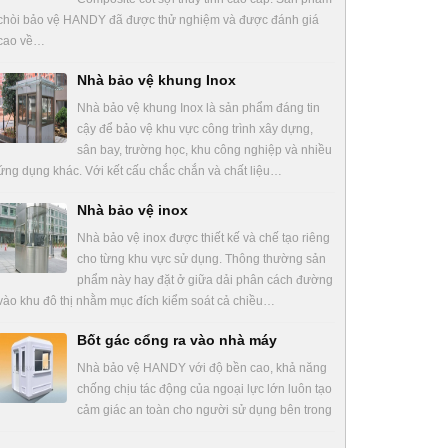
chòi bảo vệ HANDY đã được thử nghiệm và được đánh giá
cao về…
Nhà bảo vệ khung Inox
Nhà bảo vệ khung Inox là sản phẩm đáng tin
cậy để bảo vệ khu vực công trình xây dựng,
sân bay, trường học, khu công nghiệp và nhiều
ứng dụng khác. Với kết cấu chắc chắn và chất liệu…
Nhà bảo vệ inox
Nhà bảo vệ inox được thiết kế và chế tạo riêng
cho từng khu vực sử dụng. Thông thường sản
phẩm này hay đặt ở giữa dải phân cách đường
vào khu đô thị nhằm mục đích kiểm soát cả chiều…
Bốt gác cổng ra vào nhà máy
Nhà bảo vệ HANDY với độ bền cao, khả năng
chống chịu tác động của ngoại lực lớn luôn tạo
cảm giác an toàn cho người sử dụng bên trong