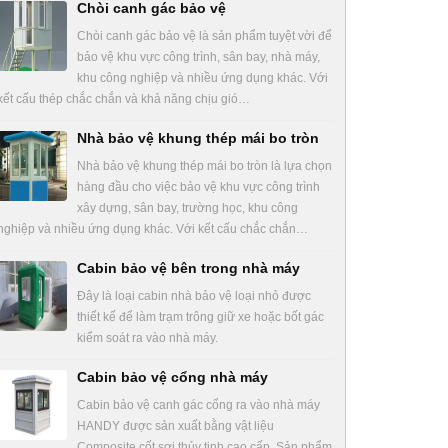
Chòi canh gác bảo vệ
Chòi canh gác bảo vệ là sản phẩm tuyệt vời để
bảo vệ khu vực công trình, sân bay, nhà máy,
khu công nghiệp và nhiều ứng dụng khác. Với
kết cấu thép chắc chắn và khả năng chịu gió…
Nhà bảo vệ khung thép mái bo tròn
Nhà bảo vệ khung thép mái bo tròn là lựa chọn
hàng đầu cho việc bảo vệ khu vực công trình
xây dựng, sân bay, trường học, khu công
nghiệp và nhiều ứng dụng khác. Với kết cấu chắc chắn…
Cabin bảo vệ bên trong nhà máy
Đây là loại cabin nhà bảo vệ loại nhỏ được
thiết kế để làm trạm trông giữ xe hoặc bốt gác
kiểm soát ra vào nhà máy.
Cabin bảo vệ cổng nhà máy
Cabin bảo vệ canh gác cổng ra vào nhà máy
HANDY được sản xuất bằng vật liệu
Composite cốt sợi thủy tinh cao cấp. Sản phẩm