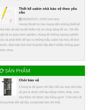
Thết kế cabin nhà bảo vệ theo yêu
cầu
06/09/2025 | 2445 lượt xem
Handy Booth tự hào mang đến những thiết kế
nhà bảo vệ đạt chuẩn thẩm mỹ và công năng tối ưu. Với đội
ngũ kỹ sư giàu kinh nghiệm, chúng tôi không ngừng nghiên
cứu và phát triển để tạo ra những mẫu cabin hài hòa về kích
thước, đảm bảo tính linh hoạt khi lắp đặt ở nhiều không gian
khác nhau.
SẢN PHẨM
Chòi bảo vệ
Chúng ta đã quen với hầu hết các loại chòi bảo
vệ giá rẻ được chế tạo bằng nhôm, thép, inox
hay thậm chí được xây bằng gạch. Chòi bảo vệ
khung thép kết vật liệu composite làm nội thất…