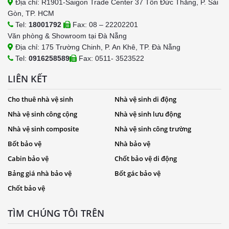
Địa chỉ: R1901-Saigon Trade Center 37 Tôn Đức Thắng, P. Sài
Gòn, TP. HCM
Tel:
18001792
Fax: 08 – 22202201
Văn phòng & Showroom tại Đà Nẵng
Địa chỉ: 175 Trường Chinh, P. An Khê, TP. Đà Nẵng
Tel:
0916258589
Fax: 0511- 3523522
LIÊN KẾT
Cho thuê nhà vệ sinh
Nhà vệ sinh di động
Nhà vệ sinh công cộng
Nhà vệ sinh lưu động
Nhà vệ sinh composite
Nhà vệ sinh công trường
Bốt bảo vệ
Nhà bảo vệ
Cabin bảo vệ
Chốt bảo vệ di động
Bảng giá nhà bảo vệ
Bốt gác bảo vệ
Chốt bảo vệ
TÌM CHÚNG TÔI TRÊN