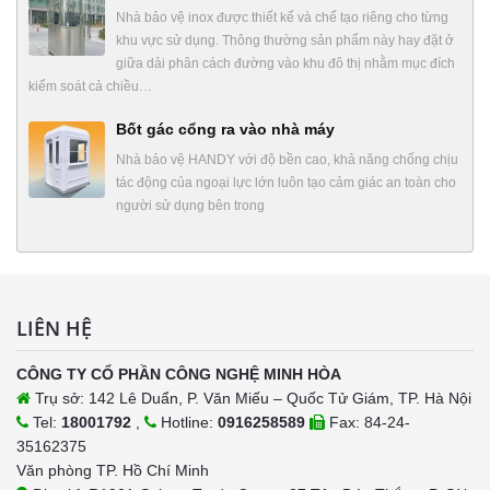
Nhà bảo vệ inox được thiết kế và chế tạo riêng cho từng
khu vực sử dụng. Thông thường sản phẩm này hay đặt ở
giữa dải phân cách đường vào khu đô thị nhằm mục đích
kiểm soát cả chiều…
Bốt gác cổng ra vào nhà máy
Nhà bảo vệ HANDY với độ bền cao, khả năng chống chịu
tác động của ngoại lực lớn luôn tạo cảm giác an toàn cho
người sử dụng bên trong
LIÊN HỆ
CÔNG TY CỔ PHẦN CÔNG NGHỆ MINH HÒA
Trụ sở: 142 Lê Duẩn, P. Văn Miếu – Quốc Tử Giám, TP. Hà Nội
Tel:
18001792
,
Hotline:
0916258589
Fax: 84-24-
35162375
Văn phòng TP. Hồ Chí Minh