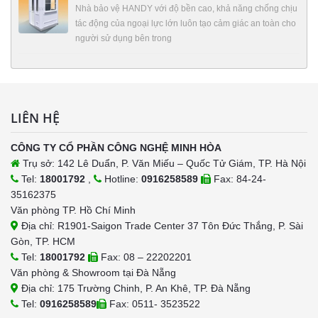
Nhà bảo vệ HANDY với độ bền cao, khả năng chống chịu
tác động của ngoại lực lớn luôn tạo cảm giác an toàn cho
người sử dụng bên trong
LIÊN HỆ
CÔNG TY CỔ PHẦN CÔNG NGHỆ MINH HÒA
Trụ sở: 142 Lê Duẩn, P. Văn Miếu – Quốc Tử Giám, TP. Hà Nội
Tel:
18001792
,
Hotline:
0916258589
Fax: 84-24-
35162375
Văn phòng TP. Hồ Chí Minh
Địa chỉ: R1901-Saigon Trade Center 37 Tôn Đức Thắng, P. Sài
Gòn, TP. HCM
Tel:
18001792
Fax: 08 – 22202201
Văn phòng & Showroom tại Đà Nẵng
Địa chỉ: 175 Trường Chinh, P. An Khê, TP. Đà Nẵng
Tel:
0916258589
Fax: 0511- 3523522