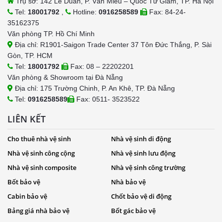
Trụ sở: 142 Lê Duẩn, P. Văn Miếu – Quốc Tử Giám, TP. Hà Nội
Tel:
18001792
,
Hotline:
0916258589
Fax: 84-24-
35162375
Văn phòng TP. Hồ Chí Minh
Địa chỉ: R1901-Saigon Trade Center 37 Tôn Đức Thắng, P. Sài
Gòn, TP. HCM
Tel:
18001792
Fax: 08 – 22202201
Văn phòng & Showroom tại Đà Nẵng
Địa chỉ: 175 Trường Chinh, P. An Khê, TP. Đà Nẵng
Tel:
0916258589
Fax: 0511- 3523522
LIÊN KẾT
Cho thuê nhà vệ sinh
Nhà vệ sinh di động
Nhà vệ sinh công cộng
Nhà vệ sinh lưu động
Nhà vệ sinh composite
Nhà vệ sinh công trường
Bốt bảo vệ
Nhà bảo vệ
Cabin bảo vệ
Chốt bảo vệ di động
Bảng giá nhà bảo vệ
Bốt gác bảo vệ