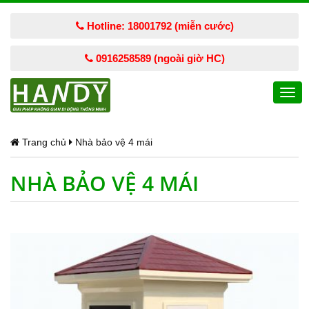
Hotline: 18001792 (miễn cước)
0916258589 (ngoài giờ HC)
Togg
navi
Trang chủ
Nhà bảo vệ 4 mái
NHÀ BẢO VỆ 4 MÁI