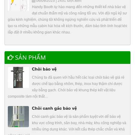
06/09/2025 | 2451 lượt xem
Handy Booth tự hào mang đến những thiết kế nhà bảo vệ
đạt chuẩn thẩm mỹ và công năng tối ưu. Với đội ngũ kỹ sư
giàu kinh nghiệm, chúng tôi không ngừng nghiên cứu và phát triển để
tạo ra những mẫu cabin hài hòa về kích thước, đảm bảo tính linh hoạt khi
lắp đặt ở nhiều không gian khác nhau.
SẢN PHẨM
Chòi bảo vệ
Chúng ta đã quen với hầu hết các loại chòi bảo vệ giá rẻ
được chế tạo bằng nhôm, thép, inox hay thậm chí được
xây bằng gạch. Chòi bảo vệ khung thép kết vật liệu
composite làm nội thất…
Chòi canh gác bảo vệ
Chòi canh gác bảo vệ là sản phẩm tuyệt vời để bảo vệ
khu vực công trình, sân bay, nhà máy, khu công nghiệp và
nhiều ứng dụng khác. Với kết cấu thép chắc chắn và khả