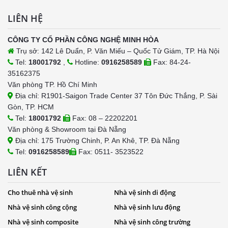
LIÊN HỆ
CÔNG TY CỔ PHẦN CÔNG NGHỆ MINH HÒA
Trụ sở: 142 Lê Duẩn, P. Văn Miếu – Quốc Tử Giám, TP. Hà Nội
Tel:
18001792
,
Hotline:
0916258589
Fax: 84-24-
35162375
Văn phòng TP. Hồ Chí Minh
Địa chỉ: R1901-Saigon Trade Center 37 Tôn Đức Thắng, P. Sài
Gòn, TP. HCM
Tel:
18001792
Fax: 08 – 22202201
Văn phòng & Showroom tại Đà Nẵng
Địa chỉ: 175 Trường Chinh, P. An Khê, TP. Đà Nẵng
Tel:
0916258589
Fax: 0511- 3523522
LIÊN KẾT
Cho thuê nhà vệ sinh
Nhà vệ sinh di động
Nhà vệ sinh công cộng
Nhà vệ sinh lưu động
Nhà vệ sinh composite
Nhà vệ sinh công trường