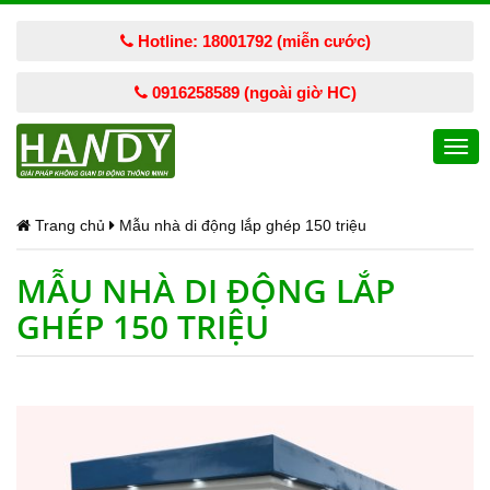
Hotline: 18001792 (miễn cước)
0916258589 (ngoài giờ HC)
Togg
navi
Trang chủ
Mẫu nhà di động lắp ghép 150 triệu
MẪU NHÀ DI ĐỘNG LẮP
GHÉP 150 TRIỆU