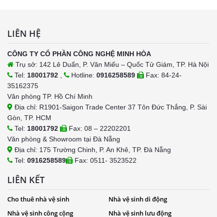
LIÊN HỆ
CÔNG TY CỔ PHẦN CÔNG NGHỆ MINH HÒA
Trụ sở: 142 Lê Duẩn, P. Văn Miếu – Quốc Tử Giám, TP. Hà Nội
Tel:
18001792
,
Hotline:
0916258589
Fax: 84-24-
35162375
Văn phòng TP. Hồ Chí Minh
Địa chỉ: R1901-Saigon Trade Center 37 Tôn Đức Thắng, P. Sài
Gòn, TP. HCM
Tel:
18001792
Fax: 08 – 22202201
Văn phòng & Showroom tại Đà Nẵng
Địa chỉ: 175 Trường Chinh, P. An Khê, TP. Đà Nẵng
Tel:
0916258589
Fax: 0511- 3523522
LIÊN KẾT
Cho thuê nhà vệ sinh
Nhà vệ sinh di động
Nhà vệ sinh công cộng
Nhà vệ sinh lưu động