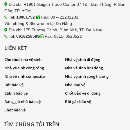
Địa chỉ: R1901-Saigon Trade Center 37 Tôn Đức Thắng, P. Sài
Gòn, TP. HCM
Tel:
18001792
Fax: 08 – 22202201
Văn phòng & Showroom tại Đà Nẵng
Địa chỉ: 175 Trường Chinh, P. An Khê, TP. Đà Nẵng
Tel:
0916258589
Fax: 0511- 3523522
LIÊN KẾT
Cho thuê nhà vệ sinh
Nhà vệ sinh di động
Nhà vệ sinh công cộng
Nhà vệ sinh lưu động
Nhà vệ sinh composite
Nhà vệ sinh công trường
Bốt bảo vệ
Nhà bảo vệ
Cabin bảo vệ
Chốt bảo vệ di động
Bảng giá nhà bảo vệ
Bốt gác bảo vệ
Chốt bảo vệ
TÌM CHÚNG TÔI TRÊN