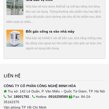
Nhà bảo vệ inox được thiết kế và chế tạo riêng cho từng
khu vực sử dụng. Thông thường sản phẩm này hay đặt ở
giữa dải phân cách đường vào khu đô thị nhằm mục đích
kiểm soát cả chiều…
Bốt gác cổng ra vào nhà máy
Nhà bảo vệ HANDY với độ bền cao, khả năng chống chịu
tác động của ngoại lực lớn luôn tạo cảm giác an toàn cho
người sử dụng bên trong
LIÊN HỆ
CÔNG TY CỔ PHẦN CÔNG NGHỆ MINH HÒA
Trụ sở: 142 Lê Duẩn, P. Văn Miếu – Quốc Tử Giám, TP. Hà Nội
Tel:
18001792
,
Hotline:
0916258589
Fax: 84-24-
35162375
Văn phòng TP. Hồ Chí Minh