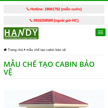
Hotline: 18001792 (miễn cước)
0916258589 (ngoài giờ HC)
Togg
navi
Trang chủ
mẫu chế tạo cabin bảo vệ
MẪU CHẾ TẠO CABIN BẢO
VỆ