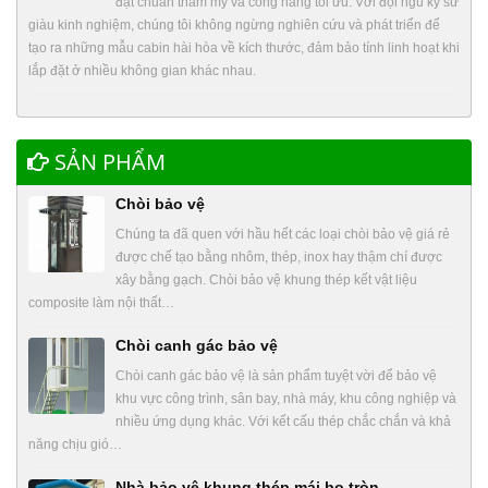
đạt chuẩn thẩm mỹ và công năng tối ưu. Với đội ngũ kỹ sư
giàu kinh nghiệm, chúng tôi không ngừng nghiên cứu và phát triển để
tạo ra những mẫu cabin hài hòa về kích thước, đảm bảo tính linh hoạt khi
lắp đặt ở nhiều không gian khác nhau.
SẢN PHẨM
Chòi bảo vệ
Chúng ta đã quen với hầu hết các loại chòi bảo vệ giá rẻ
được chế tạo bằng nhôm, thép, inox hay thậm chí được
xây bằng gạch. Chòi bảo vệ khung thép kết vật liệu
composite làm nội thất…
Chòi canh gác bảo vệ
Chòi canh gác bảo vệ là sản phẩm tuyệt vời để bảo vệ
khu vực công trình, sân bay, nhà máy, khu công nghiệp và
nhiều ứng dụng khác. Với kết cấu thép chắc chắn và khả
năng chịu gió…
Nhà bảo vệ khung thép mái bo tròn