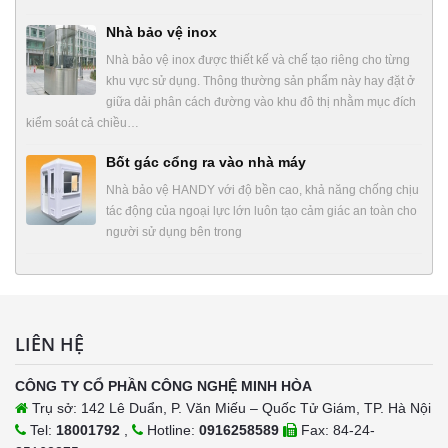
Nhà bảo vệ inox
Nhà bảo vệ inox được thiết kế và chế tạo riêng cho từng
khu vực sử dụng. Thông thường sản phẩm này hay đặt ở
giữa dải phân cách đường vào khu đô thị nhằm mục đích
kiểm soát cả chiều…
Bốt gác cổng ra vào nhà máy
Nhà bảo vệ HANDY với độ bền cao, khả năng chống chịu
tác động của ngoại lực lớn luôn tạo cảm giác an toàn cho
người sử dụng bên trong
LIÊN HỆ
CÔNG TY CỔ PHẦN CÔNG NGHỆ MINH HÒA
Trụ sở: 142 Lê Duẩn, P. Văn Miếu – Quốc Tử Giám, TP. Hà Nội
Tel:
18001792
,
Hotline:
0916258589
Fax: 84-24-