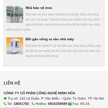
Nhà bảo vệ inox
Nhà bảo vệ inox được thiết kế và chế tạo riêng cho từng
khu vực sử dụng. Thông thường sản phẩm này hay đặt ở
giữa dải phân cách đường vào khu đô thị nhằm mục đích
kiểm soát cả chiều…
Bốt gác cổng ra vào nhà máy
Nhà bảo vệ HANDY với độ bền cao, khả năng chống chịu
tác động của ngoại lực lớn luôn tạo cảm giác an toàn cho
người sử dụng bên trong
LIÊN HỆ
CÔNG TY CỔ PHẦN CÔNG NGHỆ MINH HÒA
Trụ sở: 142 Lê Duẩn, P. Văn Miếu – Quốc Tử Giám, TP. Hà Nội
Tel:
18001792
,
Hotline:
0916258589
Fax: 84-24-