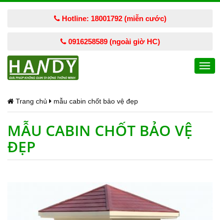
Hotline: 18001792 (miễn cước)
0916258589 (ngoài giờ HC)
Togg
navi
Trang chủ
mẫu cabin chốt bảo vệ đẹp
MẪU CABIN CHỐT BẢO VỆ
ĐẸP