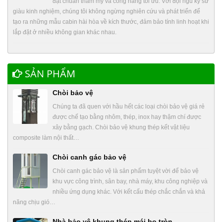
đạt chuẩn thẩm mỹ và công năng tối ưu. Với đội ngũ kỹ sư
giàu kinh nghiệm, chúng tôi không ngừng nghiên cứu và phát triển để
tạo ra những mẫu cabin hài hòa về kích thước, đảm bảo tính linh hoạt khi
lắp đặt ở nhiều không gian khác nhau.
SẢN PHẨM
Chòi bảo vệ
Chúng ta đã quen với hầu hết các loại chòi bảo vệ giá rẻ
được chế tạo bằng nhôm, thép, inox hay thậm chí được
xây bằng gạch. Chòi bảo vệ khung thép kết vật liệu
composite làm nội thất…
Chòi canh gác bảo vệ
Chòi canh gác bảo vệ là sản phẩm tuyệt vời để bảo vệ
khu vực công trình, sân bay, nhà máy, khu công nghiệp và
nhiều ứng dụng khác. Với kết cấu thép chắc chắn và khả
năng chịu gió…
Nhà bảo vệ khung thép mái bo tròn